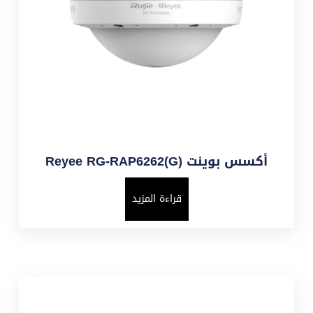
أكسس بوينت Reyee RG-RAP6262(G)
قراءة المزيد