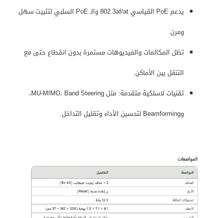
يدعم PoE القياسي 802.3af/at والـ PoE السلبي لتثبيت سهل
ومرن.
تظل المكالمات والفيديوهات مستمرة بدون انقطاع حتى مع
التنقل بين الأماكن.
تقنيات لاسلكية متقدمة: مثل MU-MIMO، Band Steering،
وBeamforming لتحسين الأداء وتقليل التداخل.