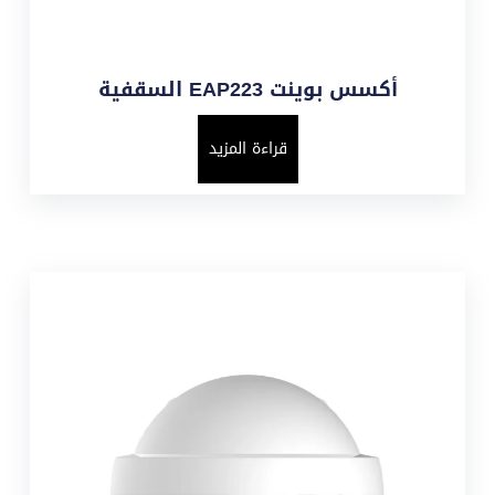
أكسس بوينت EAP223 السقفية
قراءة المزيد