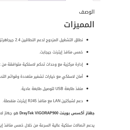
الوصف
المميزات
نطاق التشغيل المزدوج لدعم النطاقين 2.4 جيجاهرتز و5 جيجاهرتز.
خمس منافذ إيثرنت جيجابت.
إدارة مركزية مع وحدات تحكم لاسلكية متوافقة من DrayTek.
أمان لاسلكي مع خيارات تشفير متعددة وقوائم التحكم ف
منفذ طابعة USB لتوصيل طابعة عادية.
دعم لشبكتين LAN مع منافذ RJ45 إيثرنت منفصلة.
جهاز أكسس بوينت DrayTek VIGORAP900
يدعم اتصالات سلكية عالية السرعة من خلال خمس منافذ إيثرنت جيجا