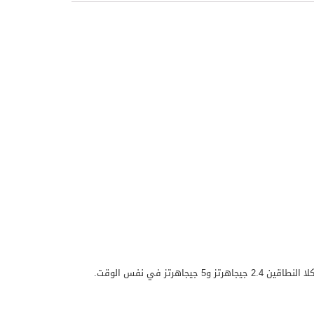
هو جهاز لاسلكي عالي الأداء مصمم للبيئات المهنية. يوفر الجهاز تجربة اتصال سلسة بدعم لكلا النطاقين 2.4 جيجاهرتز و5 جيجاهرتز في نفس الوقت.