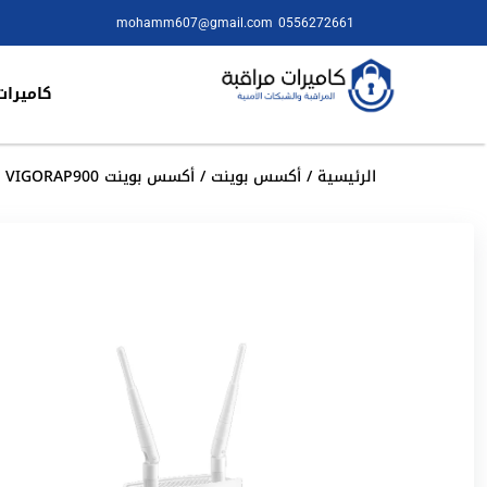
mohamm607@gmail.com
0556272661
كاميرات
الرئيسية
/
أكسس بوينت
/ أكسس بوينت DrayTek VIGORAP900