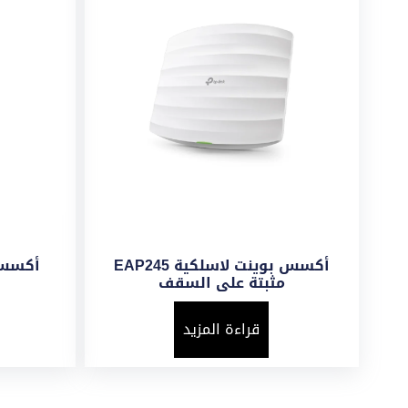
أكسس بوينت لاسلكية EAP245
أكسس بوينت
مثبتة على السقف
قراءة المزيد