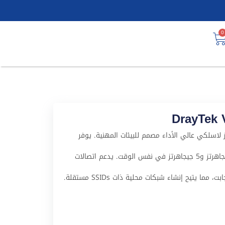
0
ت DrayTek VIGORAP900 هو جهاز لاسلكي عالي الأداء مصمم للبيئات المهنية. يوفر
الجهاز تجربة اتصال سلسة بدعم لكلا النطاقين 2.4 جيجاهرتز و5 جيجاهرتز في نفس الوقت. يدعم اتصالات
يتيح إنشاء شبكات محلية ذات SSIDs مستقلة.