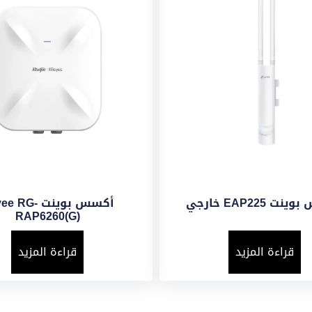
 EAP225 خارجي
أكسس بوينت  RG
RAP6260(G)
قراءة المزيد
قراءة المزيد