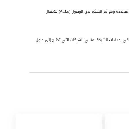
. يعزز الأمان اللاسلكي عبر خيارات تشفير متعددة وقوائم التحكم في الوصول (ACLs) للاتصال
مزدوجة النطاق بمنافذ RJ45 إيثرنت منفصلة، مما يتيح مرونة في إعدادات الشبكة. مثالي للشركات التي تحتاج إلى حلول