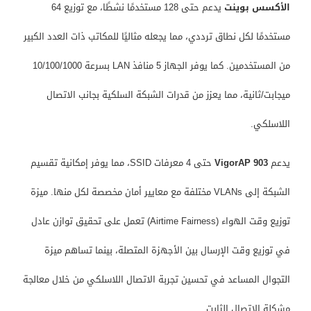
الأكسس بوينت
يدعم حتى 128 مستخدمًا نشطًا، مع توزيع 64
مستخدمًا لكل نطاق ترددي، مما يجعله مثاليًا للمكاتب ذات العدد الكبير
من المستخدمين. كما يوفر الجهاز 5 منافذ LAN بسرعة 10/100/1000
ميجابت/ثانية، مما يعزز من قدرات الشبكة السلكية بجانب الاتصال
اللاسلكي.
يدعم
VigorAP 903
حتى 4 معرفات SSID، مما يوفر إمكانية تقسيم
الشبكة إلى VLANs مختلفة مع معايير أمان مخصصة لكل منها. ميزة
توزيع وقت الهواء (Airtime Fairness) تعمل على تحقيق توازن عادل
في توزيع وقت الإرسال بين الأجهزة المتصلة، بينما تساهم ميزة
التجوال المساعد في تحسين تجربة الاتصال اللاسلكي من خلال معالجة
مشكلة الاتصال الثابت.