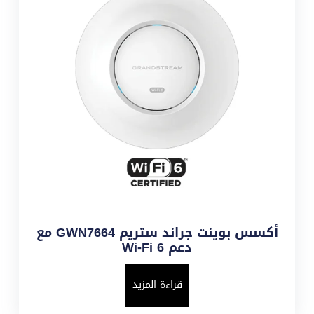
أكسس بوينت جراند ستريم GWN7664 مع
دعم Wi-Fi 6
قراءة المزيد