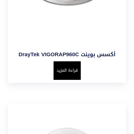
أكسس بوينت DrayTek VIGORAP960C
قراءة المزيد