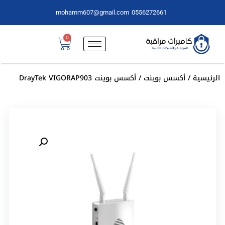
mohamm607@gmail.com
0556272661
0
الرئيسية
/
أكسس بوينت
/ أكسس بوينت DrayTek VIGORAP903