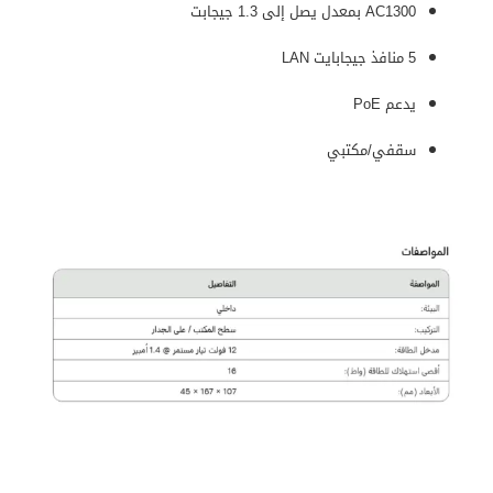
AC1300 بمعدل يصل إلى 1.3 جيجابت
5 منافذ جيجابايت LAN
يدعم PoE
سقفي/مكتبي