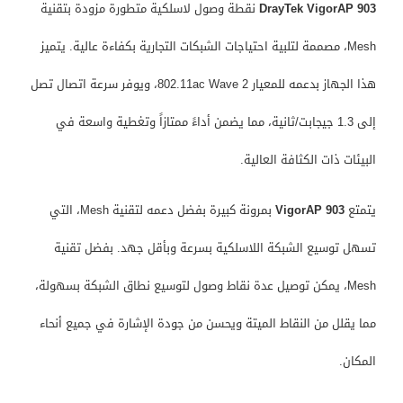
DrayTek VigorAP 903
نقطة وصول لاسلكية متطورة مزودة بتقنية
Mesh، مصممة لتلبية احتياجات الشبكات التجارية بكفاءة عالية. يتميز
هذا الجهاز بدعمه للمعيار 802.11ac Wave 2، ويوفر سرعة اتصال تصل
إلى 1.3 جيجابت/ثانية، مما يضمن أداءً ممتازاً وتغطية واسعة في
البيئات ذات الكثافة العالية.
يتمتع
VigorAP 903
بمرونة كبيرة بفضل دعمه لتقنية Mesh، التي
تسهل توسيع الشبكة اللاسلكية بسرعة وبأقل جهد. بفضل تقنية
Mesh، يمكن توصيل عدة نقاط وصول لتوسيع نطاق الشبكة بسهولة،
مما يقلل من النقاط الميتة ويحسن من جودة الإشارة في جميع أنحاء
المكان.