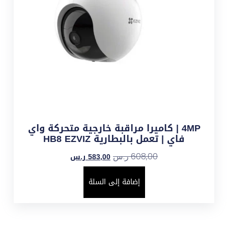
4MP | كاميرا مراقبة خارجية متحركة واي
فاي | تعمل بالبطارية HB8 EZVIZ
583,00
ر.س
608,00
ر.س
إضافة إلى السلة