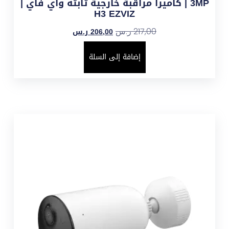
3MP | كاميرا مراقبة خارجية ثابته واي فاي |
H3 EZVIZ
206,00
ر.س
217,00
ر.س
إضافة إلى السلة