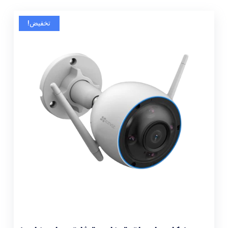
تخفيض!