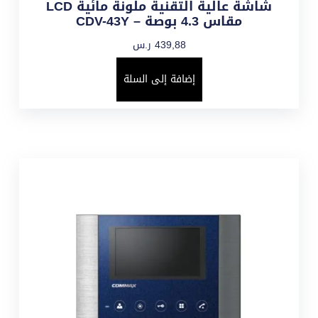
شاشة عالية التقنية ملونة مائية LCD
مقاس 4.3 بوصة – CDV-43Y
439,88
ر.س
إضافة إلى السلة