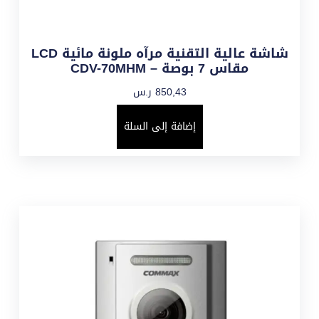
شاشة عالية التقنية مرآه ملونة مائية LCD
مقاس 7 بوصة – CDV-70MHM
850,43
ر.س
إضافة إلى السلة