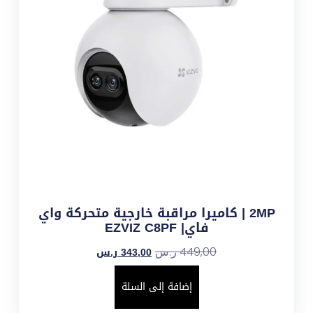
2MP | كاميرا مراقبة خارجية متحركة واي
فاي| EZVIZ C8PF
343,00
ر.س
449,00
ر.س
إضافة إلى السلة