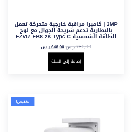
3MP | كاميرا مراقبة خارجية متحركة تعمل
بالبطارية تدعم شريحة الجوال مع لوح
الطاقة الشمسية EZVIZ EB8 2K Typc C
648,00
ر.س
780,00
ر.س
إضافة إلى السلة
تخفيض!