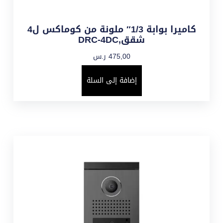
كاميرا بوابة 1/3″ ملونة من كوماكس ل4
شقق,DRC-4DC
475,00
ر.س
إضافة إلى السلة