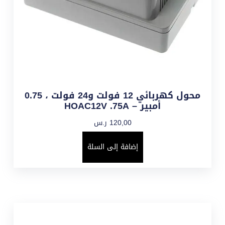
محول كهربائي 12 فولت و24 فولت ، 0.75
أمبير – HOAC12V .75A
120,00
ر.س
إضافة إلى السلة