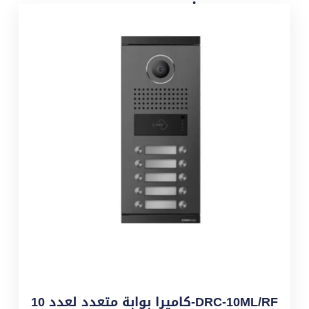
DRC-10ML/RF-كاميرا بوابة متعدد لعدد 10