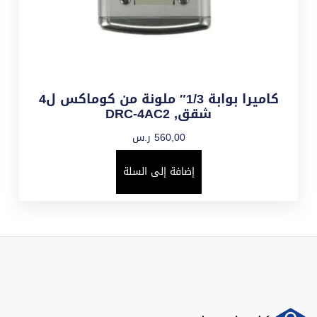
كاميرا بوابة 1/3″ ملونة من كوماكس ل4
شقق, DRC-4AC2
560,00
ر.س
إضافة إلى السلة