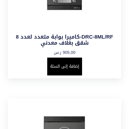
DRC-8ML/RF-كاميرا بوابة متعدد لعدد 8
شقق بغلاف معدني
905,00
ر.س
إضافة إلى السلة