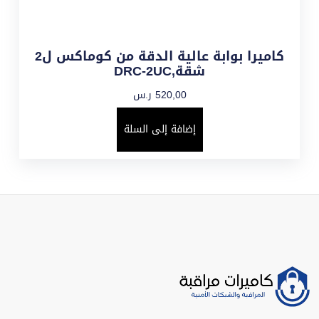
كاميرا بوابة عالية الدقة من كوماكس ل2
شقة,DRC-2UC
520,00
ر.س
إضافة إلى السلة