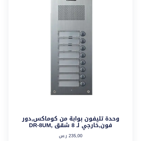
وحدة تليفون بوابة من كوماكس,دور
فون,خارجي لـ 8 شقق ,DR-8UM
235,00
ر.س