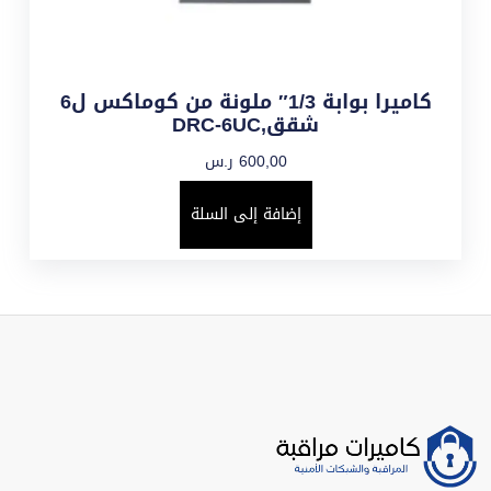
كاميرا بوابة 1/3″ ملونة من كوماكس ل6
شقق,DRC-6UC
600,00
ر.س
إضافة إلى السلة