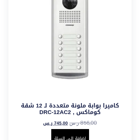
كاميرا بوابة ملونة متعددة لـ 12 شقة
كوماكس , DRC-12AC2
745,00
ر.س
856,00
ر.س
إضافة إلى السلة