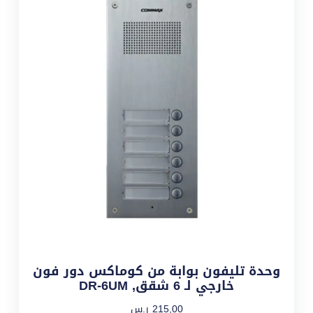
وحدة تليفون بوابة من كوماكس دور فون
خارجي لـ 6 شقق, DR-6UM
215,00
ر.س