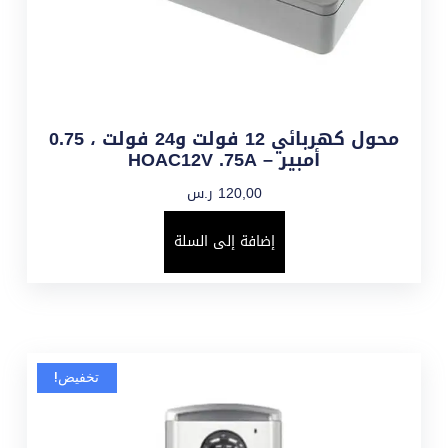
محول كهربائي 12 فولت و24 فولت ، 0.75
أمبير – HOAC12V .75A
120,00
ر.س
إضافة إلى السلة
تخفيض!