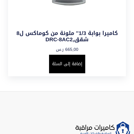
كاميرا بوابة 1/3″ ملونة من كوماكس ل8
شقق,DRC-8AC2
665,00
ر.س
إضافة إلى السلة