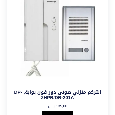
انتركم منزلي صوتى دور فون بوابة, DP-
2HPR/DR-201A
135,00
ر.س