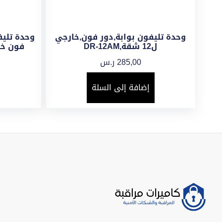
وحدة تليفون بوابة,دور فون,خارجي
وحدة تلي
ل12 شقة,DR-12AM
فون خارجي لـ 
285,00
ر.س
إضافة إلى السلة