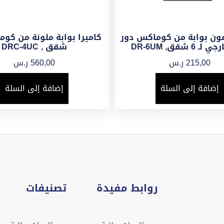
فون بوابة من كوماكس دور
6 شقق, DR-6UM
شقق , DRC-4UC
215,00
ر.س
560,00
ر.س
إضافة إلى السلة
إضافة إلى السلة
روابط مفيدة
تصنيفات