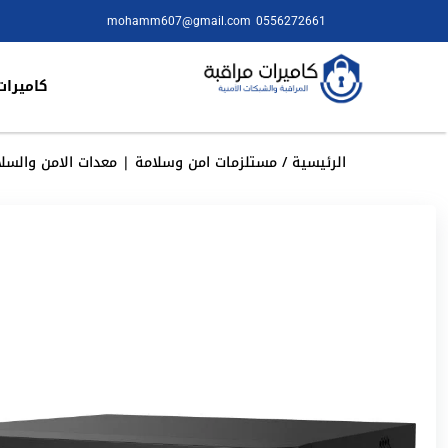
mohamm607@gmail.com
0556272661
كاميرات
الرئيسية
/
مستلزمات امن وسلامة | معدات الامن والسلا