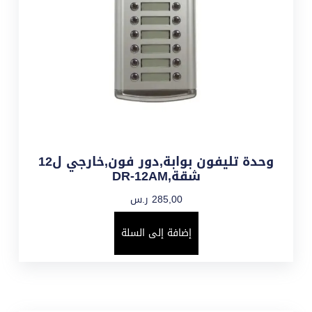
وحدة تليفون بوابة,دور فون,خارجي ل12
شقة,DR-12AM
285,00
ر.س
إضافة إلى السلة