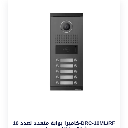
DRC-10ML/RF-كاميرا بوابة متعدد لعدد 10