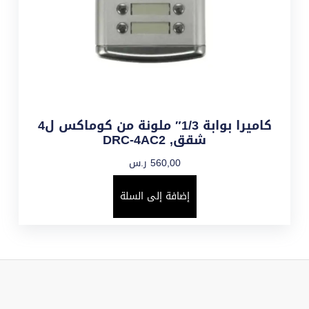
كاميرا بوابة 1/3″ ملونة من كوماكس ل4
شقق, DRC-4AC2
560,00
ر.س
إضافة إلى السلة