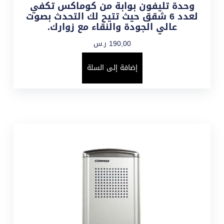
وحدة تليفون بوابة من كوماكس تكفي
لعدد 6 شقق حيث تتيح لك التحدث بصوت
عالي الجودة والنقاء مع زوارك.
190,00
ر.س
إضافة إلى السلة