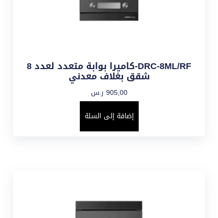
DRC-8ML/RF-كاميرا بوابة متعدد لعدد 8
شقق بغلاف معدني
905,00
ر.س
إضافة إلى السلة