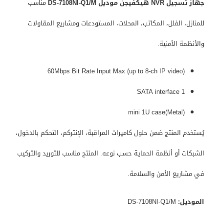
جهاز تسجيل NVR هيكفيجن موديل DS-7108NI-Q1/M
مناسب
للمنازل، الفلل، المكاتب، المحلات، المستودعات ومشاريع المقاولات
والأنظمة الأمنية.
60Mbps Bit Rate Input Max (up to 8-ch IP video)
1 SATA interface
mini 1U case(Metal)
يُستخدم المنتج ضمن حلول كاميرات المراقبة، الإنتركم، التحكم بالدخول،
الشبكات أو أنظمة الحماية حسب نوعه. المنتج مناسب للتوريد والتركيب
في مشاريع الأمن والسلامة.
الموديل:
DS-7108NI-Q1/M