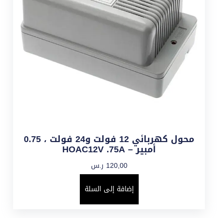
محول كهربائي 12 فولت و24 فولت ، 0.75
أمبير – HOAC12V .75A
120,00
ر.س
إضافة إلى السلة