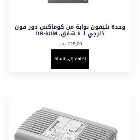
وحدة تليفون بوابة من كوماكس دور فون
خارجي لـ 6 شقق, DR-6UM
215,00
ر.س
إضافة إلى السلة