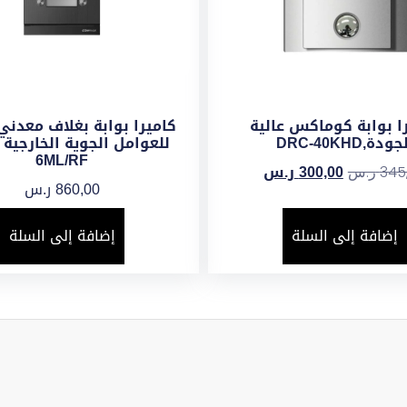
ا بوابة كوماكس عالية
كاميرا بوابة بغلاف معدني
ودة,DRC-40KHD
6ML/RF
300,00
ر.س
345
ر.س
860,00
ر.س
إضافة إلى السلة
إضافة إلى السلة