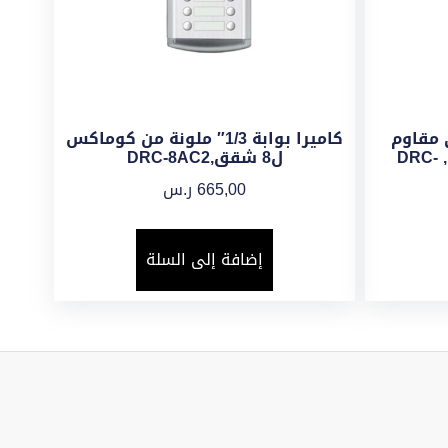
 مقاوم
كاميرا بوابة 1/3″ ملونة من كوماكس
للعوامل الجوية الخارجية , DRC-
ل8 شقق,DRC-8AC2
665,00
ر.س
إضافة إلى السلة