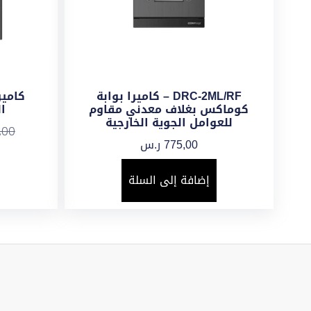
DRC-2ML/RF – كاميرا بوابة
كامير
كوماكس بغلاف معدني مقاوم
الج
للعوامل الجوية الخارجية
,00
775,00
ر.س
إضافة إلى السلة