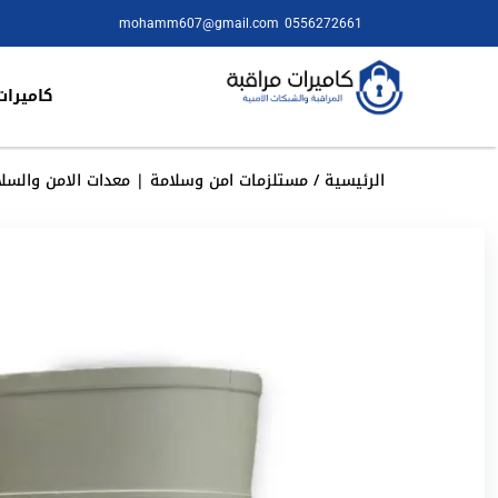
mohamm607@gmail.com
0556272661
كاميرات
الرئيسية
/
مستلزمات امن وسلامة | معدات الامن والسلا