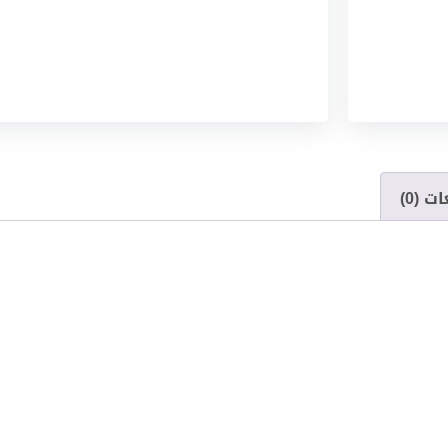
ت (0)