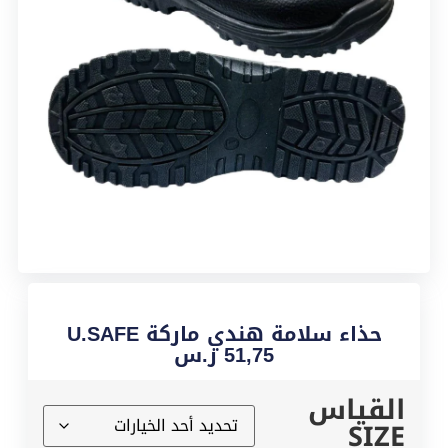
حذاء سلامة هندي ماركة U.SAFE
51,75
ر.س
القياس
SIZE