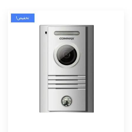
تخفيض!