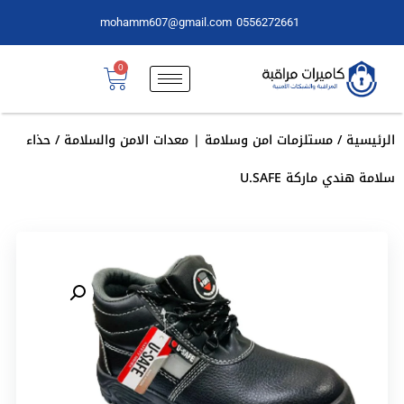
mohamm607@gmail.com
0556272661
0
الرئيسية
/
مستلزمات امن وسلامة | معدات الامن والسلامة
/ حذاء
سلامة هندي ماركة U.SAFE