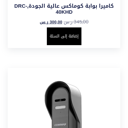
كاميرا بوابة كوماكس عالية الجودة,DRC-
40KHD
300,00
ر.س
345,00
ر.س
إضافة إلى السلة