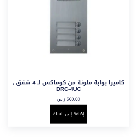
كاميرا بوابة ملونة من كوماكس لـ 4 شقق ,
DRC-4UC
560,00
ر.س
إضافة إلى السلة