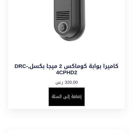
كاميرا بوابة كوماكس 2 ميجا بكسل,DRC-
4CPHD2
320,00
ر.س
إضافة إلى السلة