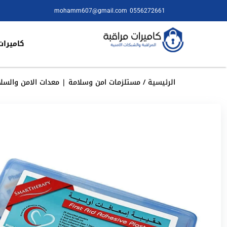
mohamm607@gmail.com
0556272661
كاميرات
الرئيسية
/
مستلزمات امن وسلامة | معدات الامن والسلا