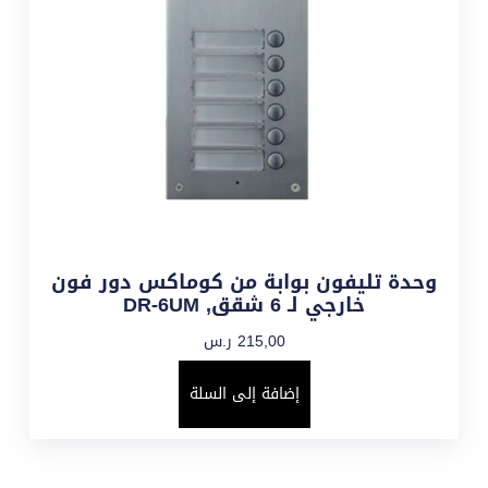
وحدة تليفون بوابة من كوماكس دور فون
خارجي لـ 6 شقق, DR-6UM
215,00
ر.س
إضافة إلى السلة