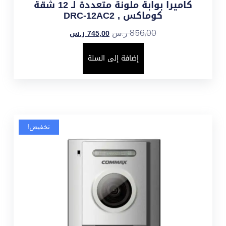
كاميرا بوابة ملونة متعددة لـ 12 شقة
كوماكس , DRC-12AC2
745,00
ر.س
856,00
ر.س
إضافة إلى السلة
تخفيض!