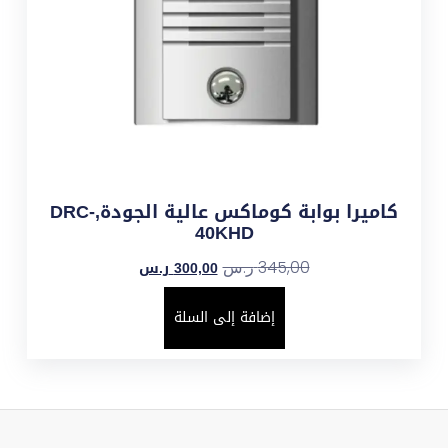
كاميرا بوابة كوماكس عالية الجودة,DRC-
40KHD
300,00
ر.س
345,00
ر.س
إضافة إلى السلة