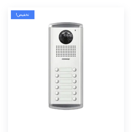
تخفيض!