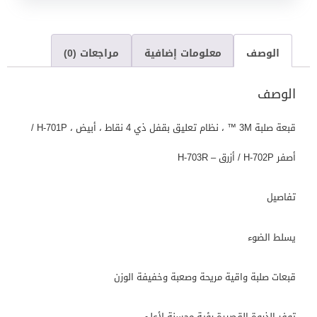
الوصف
معلومات إضافية
مراجعات (0)
الوصف
قبعة صلبة 3M ™ ، نظام تعليق بقفل ذي 4 نقاط ، أبيض ، H-701P /
أصفر H-702P / أزرق – H-703R
تفاصيل
يسلط الضوء
قبعات صلبة واقية مريحة وصعبة وخفيفة الوزن
توفر الذروة القصيرة رؤية محسنة لأعلى