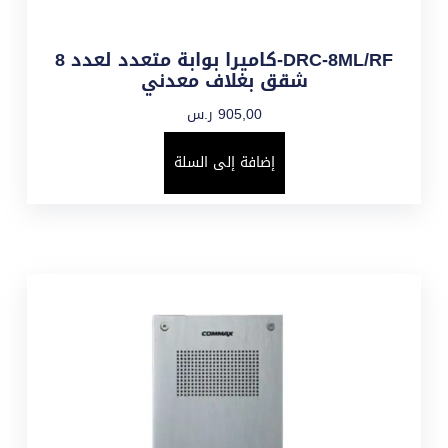
DRC-8ML/RF-كاميرا بوابة متعدد لعدد 8
شقق بغلاف معدني
905,00
ر.س
إضافة إلى السلة