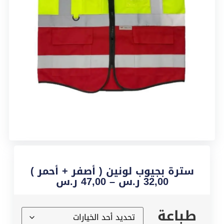
سترة بجيوب لونين ( أصفر + أحمر )
32,00
ر.س
–
47,00
ر.س
طباعة