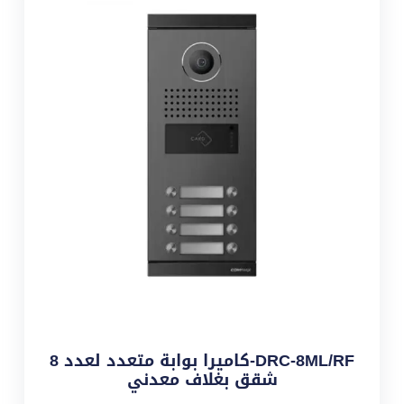
DRC-8ML/RF-كاميرا بوابة متعدد لعدد 8
شقق بغلاف معدني