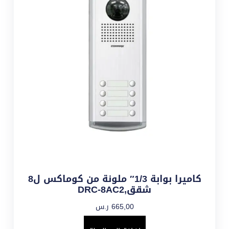
كاميرا بوابة 1/3″ ملونة من كوماكس ل8
شقق,DRC-8AC2
665,00
ر.س