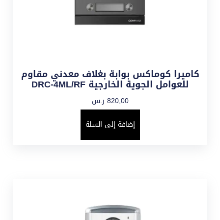
كاميرا كوماكس بوابة بغلاف معدني مقاوم
للعوامل الجوية الخارجية DRC-4ML/RF
820,00
ر.س
إضافة إلى السلة