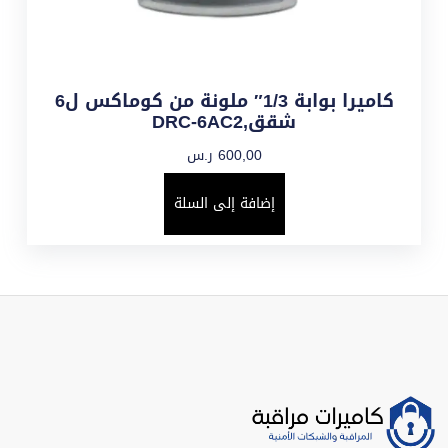
كاميرا بوابة 1/3″ ملونة من كوماكس ل6
شقق,DRC-6AC2
600,00
ر.س
إضافة إلى السلة