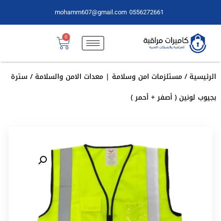
mohamm607@gmail.com
0556272661
0
الرئيسية
/
مستلزمات امن وسلامة | معدات الامن والسلامة
/ سترة
بجيوب لونين ( أصفر + أحمر )