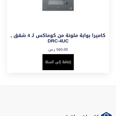
كاميرا بوابة ملونة من كوماكس لـ 4 شقق ,
DRC-4UC
560,00
ر.س
إضافة إلى السلة