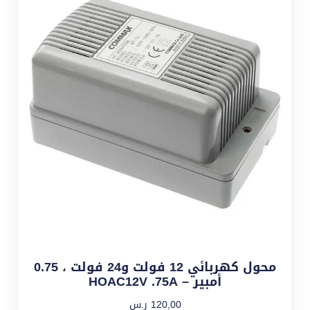
محول كهربائي 12 فولت و24 فولت ، 0.75
أمبير – HOAC12V .75A
120,00
ر.س