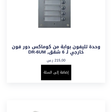
وحدة تليفون بوابة من كوماكس دور فون
خارجي لـ 6 شقق, DR-6UM
215,00
ر.س
إضافة إلى السلة