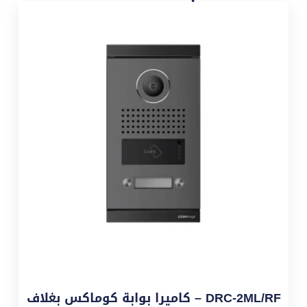
DRC-2ML/RF – كاميرا بوابة كوماكس بغلاف