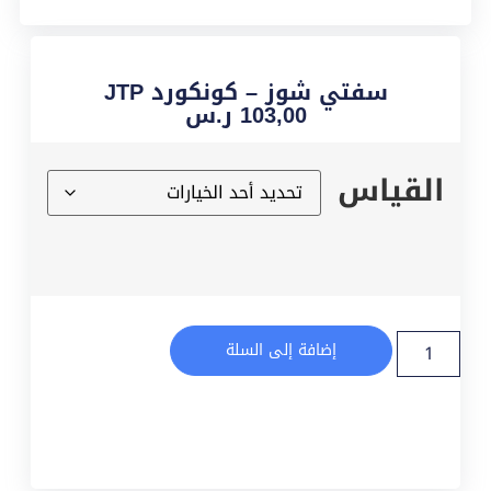
سفتي شوز – كونكورد JTP
103,00
ر.س
القياس
إضافة إلى السلة