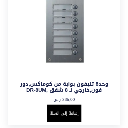
وحدة تليفون بوابة من كوماكس,دور
فون,خارجي لـ 8 شقق ,DR-8UM
235,00
ر.س
إضافة إلى السلة