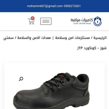
mohamm607@gmail.com
0556272661
0
الرئيسية
/
مستلزمات امن وسلامة | معدات الامن والسلامة
/ سفتي
شوز – كونكورد JTP