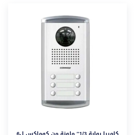
كاميرا بوابة 1/3″ ملونة من كوماكس ل6