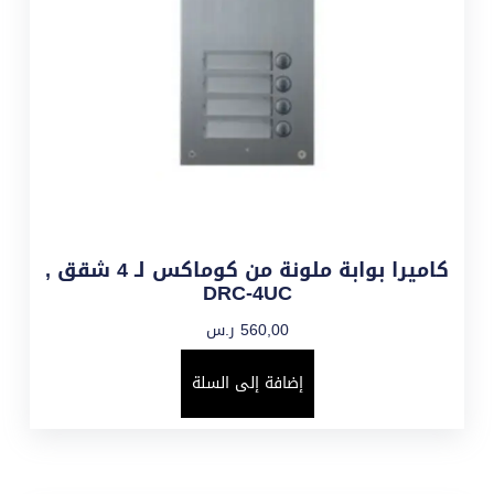
كاميرا بوابة ملونة من كوماكس لـ 4 شقق ,
DRC-4UC
560,00
ر.س
إضافة إلى السلة