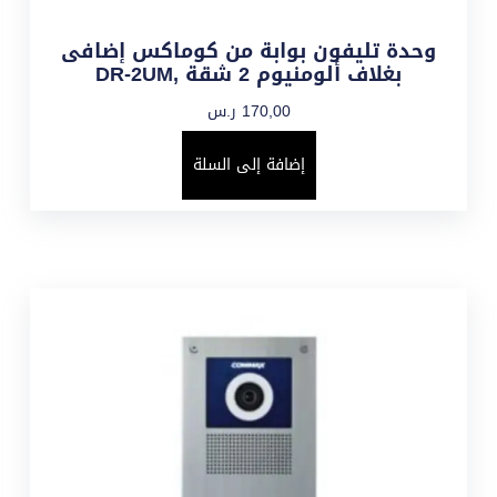
وحدة تليفون بوابة من كوماكس إضافى
بغلاف ألومنيوم 2 شقة ,DR-2UM
170,00
ر.س
إضافة إلى السلة