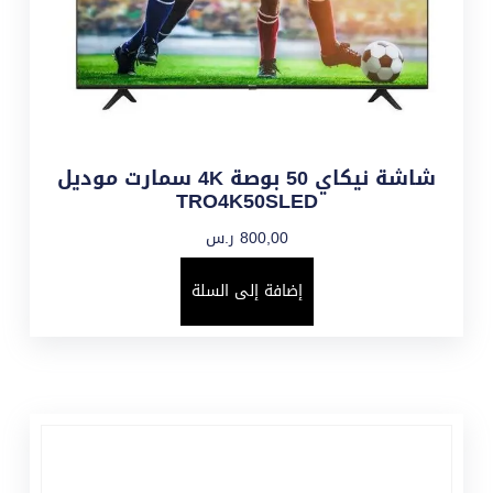
شاشة نيكاي 50 بوصة 4K سمارت موديل
TRO4K50SLED
800,00
ر.س
إضافة إلى السلة