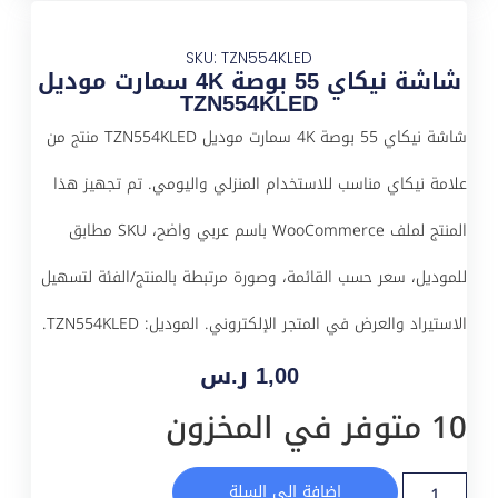
SKU: TZN554KLED
شاشة نيكاي 55 بوصة 4K سمارت موديل
TZN554KLED
شاشة نيكاي 55 بوصة 4K سمارت موديل TZN554KLED منتج من
علامة نيكاي مناسب للاستخدام المنزلي واليومي. تم تجهيز هذا
المنتج لملف WooCommerce باسم عربي واضح، SKU مطابق
للموديل، سعر حسب القائمة، وصورة مرتبطة بالمنتج/الفئة لتسهيل
الاستيراد والعرض في المتجر الإلكتروني. الموديل: TZN554KLED.
1,00
ر.س
10 متوفر في المخزون
إضافة إلى السلة