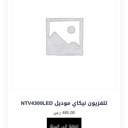
تلفزيون نيكاي موديل NTV4300LED
485,00
ر.س
إضافة إلى السلة