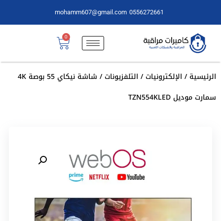
mohamm607@gmail.com
0556272661
0
الرئيسية
/
الإلكترونيات
/
التلفزيونات
/ شاشة نيكاي 55 بوصة 4K
سمارت موديل TZN554KLED