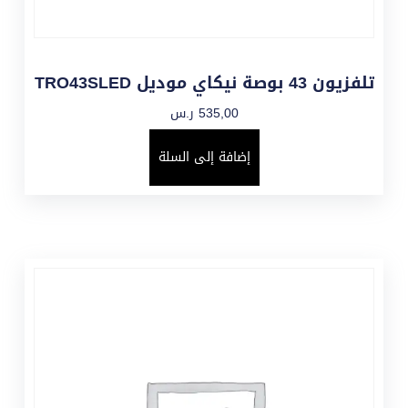
تلفزيون 43 بوصة نيكاي موديل TRO43SLED
535,00
ر.س
إضافة إلى السلة