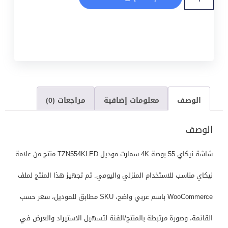
الوصف
معلومات إضافية
مراجعات (0)
الوصف
شاشة نيكاي 55 بوصة 4K سمارت موديل TZN554KLED منتج من علامة
نيكاي مناسب للاستخدام المنزلي واليومي. تم تجهيز هذا المنتج لملف
WooCommerce باسم عربي واضح، SKU مطابق للموديل، سعر حسب
القائمة، وصورة مرتبطة بالمنتج/الفئة لتسهيل الاستيراد والعرض في