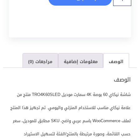
الوصف
معلومات إضافية
مراجعات (0)
الوصف
شاشة نيكاي 60 بوصة 4K سمارت موديل TRO4K60SLED منتج من
علامة نيكاي مناسب للاستخدام المنزلي واليومي. تم تجهيز هذا المنتج
لملف WooCommerce باسم عربي واضح، SKU مطابق للموديل، سعر
حسب القائمة، وصورة مرتبطة بالمنتج/الفئة لتسهيل الاستيراد