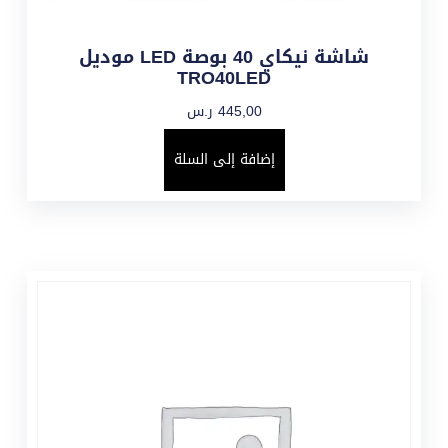
شاشة نيكاي 40 بوصة LED موديل
TRO40LED
445,00
ر.س
إضافة إلى السلة