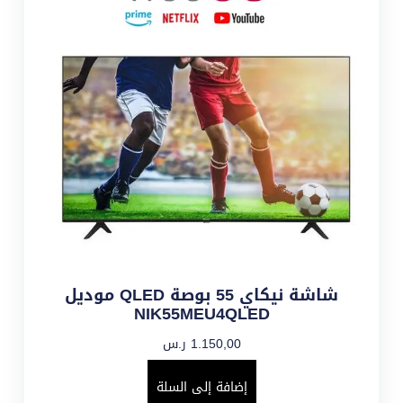
شاشة نيكاي 55 بوصة QLED موديل
NIK55MEU4QLED
1.150,00
ر.س
إضافة إلى السلة