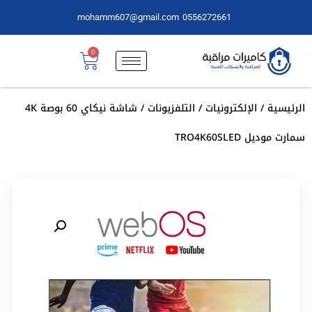
mohamm607@gmail.com
0556272661
0
الرئيسية
/
الإلكترونيات
/
التلفزيونات
/ شاشة نيكاي 60 بوصة 4K
سمارت موديل TRO4K60SLED