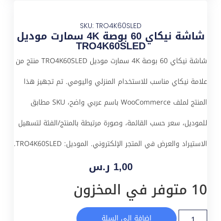
SKU: TRO4K60SLED
شاشة نيكاي 60 بوصة 4K سمارت موديل
TRO4K60SLED
شاشة نيكاي 60 بوصة 4K سمارت موديل TRO4K60SLED منتج من
علامة نيكاي مناسب للاستخدام المنزلي واليومي. تم تجهيز هذا
المنتج لملف WooCommerce باسم عربي واضح، SKU مطابق
للموديل، سعر حسب القائمة، وصورة مرتبطة بالمنتج/الفئة لتسهيل
الاستيراد والعرض في المتجر الإلكتروني. الموديل: TRO4K60SLED.
1,00
ر.س
10 متوفر في المخزون
إضافة إلى السلة