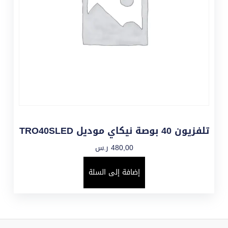
تلفزيون 40 بوصة نيكاي موديل TRO40SLED
480,00
ر.س
إضافة إلى السلة