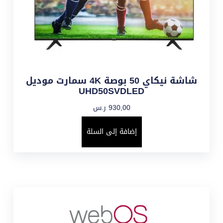
شاشة نيكاي 50 بوصة 4K سمارت موديل
UHD50SVDLED
930,00
ر.س
إضافة إلى السلة