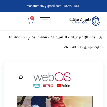
mohamm607@gmail.com
0556272661
0
الرئيسية
/
الإلكترونيات
/
التلفزيونات
/ شاشة نيكاي 65 بوصة 4K
سمارت موديل TZN654KLED