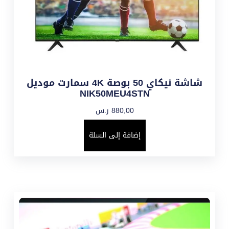
شاشة نيكاي 50 بوصة 4K سمارت موديل
NIK50MEU4STN
880,00
ر.س
إضافة إلى السلة