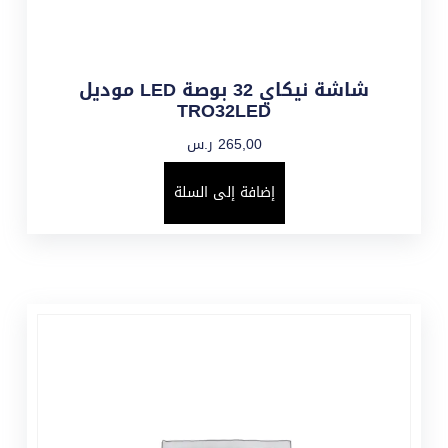
شاشة نيكاي 32 بوصة LED موديل
TRO32LED
265,00
ر.س
إضافة إلى السلة