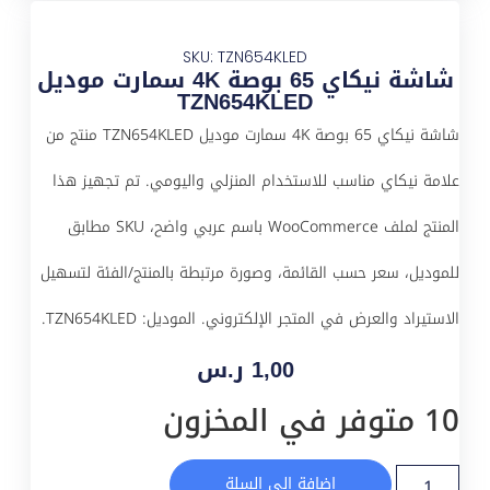
SKU: TZN654KLED
شاشة نيكاي 65 بوصة 4K سمارت موديل
TZN654KLED
شاشة نيكاي 65 بوصة 4K سمارت موديل TZN654KLED منتج من
علامة نيكاي مناسب للاستخدام المنزلي واليومي. تم تجهيز هذا
المنتج لملف WooCommerce باسم عربي واضح، SKU مطابق
للموديل، سعر حسب القائمة، وصورة مرتبطة بالمنتج/الفئة لتسهيل
الاستيراد والعرض في المتجر الإلكتروني. الموديل: TZN654KLED.
1,00
ر.س
10 متوفر في المخزون
إضافة إلى السلة