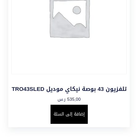
تلفزيون 43 بوصة نيكاي موديل TRO43SLED
535,00
ر.س
إضافة إلى السلة