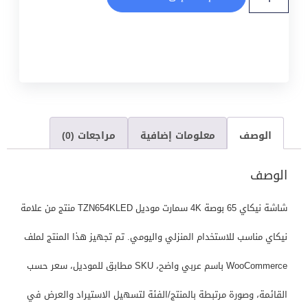
الوصف
معلومات إضافية
مراجعات (0)
الوصف
شاشة نيكاي 65 بوصة 4K سمارت موديل TZN654KLED منتج من علامة
نيكاي مناسب للاستخدام المنزلي واليومي. تم تجهيز هذا المنتج لملف
WooCommerce باسم عربي واضح، SKU مطابق للموديل، سعر حسب
القائمة، وصورة مرتبطة بالمنتج/الفئة لتسهيل الاستيراد والعرض في