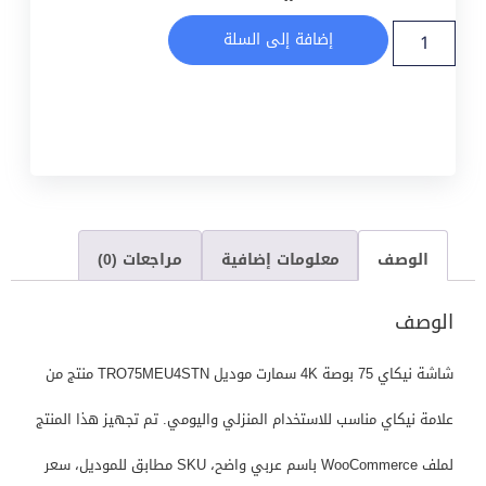
إضافة إلى السلة
الوصف
معلومات إضافية
مراجعات (0)
الوصف
شاشة نيكاي 75 بوصة 4K سمارت موديل TRO75MEU4STN منتج من
علامة نيكاي مناسب للاستخدام المنزلي واليومي. تم تجهيز هذا المنتج
لملف WooCommerce باسم عربي واضح، SKU مطابق للموديل، سعر