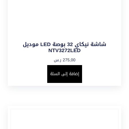
شاشة نيكاي 32 بوصة LED موديل
NTV3272LED
275,00
ر.س
إضافة إلى السلة