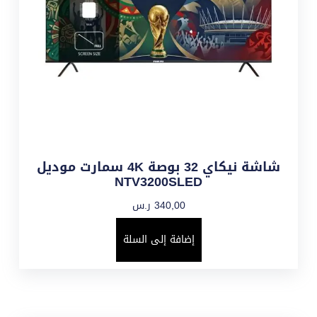
شاشة نيكاي 32 بوصة 4K سمارت موديل
NTV3200SLED
340,00
ر.س
إضافة إلى السلة