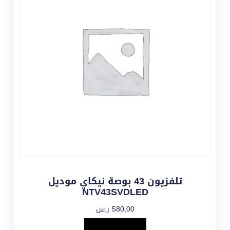
تلفزيون 43 بوصة نيكاي موديل
NTV43SVDLED
580,00
ر.س