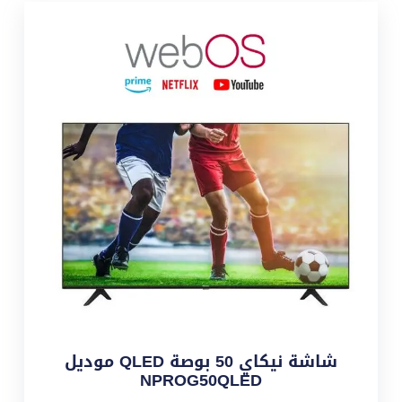
شاشة نيكاي 50 بوصة QLED موديل
NPROG50QLED