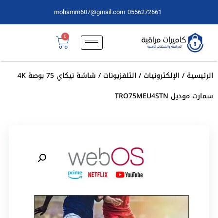
mohamm607@gmail.com
0556272661
0
الرئيسية
/
الإلكترونيات
/
التلفزيونات
/ شاشة نيكاي 75 بوصة 4K
سمارت موديل TRO75MEU4STN