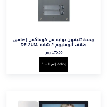
وحدة تليفون بوابة من كوماكس إضافى
بغلاف ألومنيوم 2 شقة ,DR-2UM
170,00
ر.س
إضافة إلى السلة