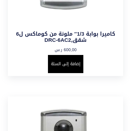
كاميرا بوابة 1/3″ ملونة من كوماكس ل6
شقق,DRC-6AC2
600,00
ر.س
إضافة إلى السلة