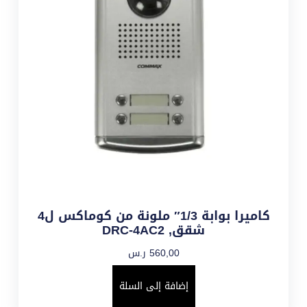
كاميرا بوابة 1/3″ ملونة من كوماكس ل4
شقق, DRC-4AC2
560,00
ر.س
إضافة إلى السلة