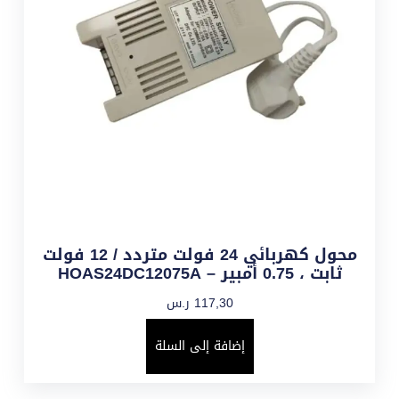
محول كهربائي 24 فولت متردد / 12 فولت
ثابت ، 0.75 أمبير – HOAS24DC12075A
117,30
ر.س
إضافة إلى السلة