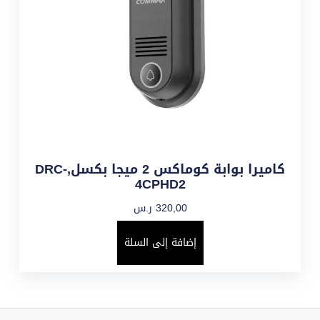
كاميرا بوابة كوماكس 2 ميجا بكسل,DRC-
4CPHD2
320,00
ر.س
إضافة إلى السلة