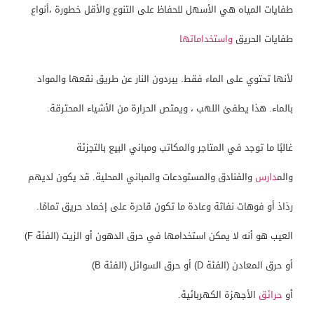
طفايات المياه هي الأسهل للحفاظ على التنوع والأقل خطورة ،أنواع
طفايات الحريق
واستخداماتها
لأنها تحتوي على الماء فقط. يبردون النار عن طريق نقعها والمواد
بالماء. هذا يطفئ اللهب ، ويمتص الحرارة من الأشياء المحترقة.
غالبًا ما توجد في المتاجر والمكاتب ومباني البيع بالتجزئة
والم
دارس
والفنادق والمستودعات والمباني المحلية. قد يكون لديهم
رذاذ أو فوهات نفاثة وعادة ما تكون قادرة على إخماد حريق تمامًا.
العيب هو أنه لا يمكن استخدامها في حرق الدهون أو الزيت (الفئة F)
أو حرق المعادن (الفئة D) أو حرق السوائل (الفئة B)
أو
حرائق
الأجهزة الكهربائية.