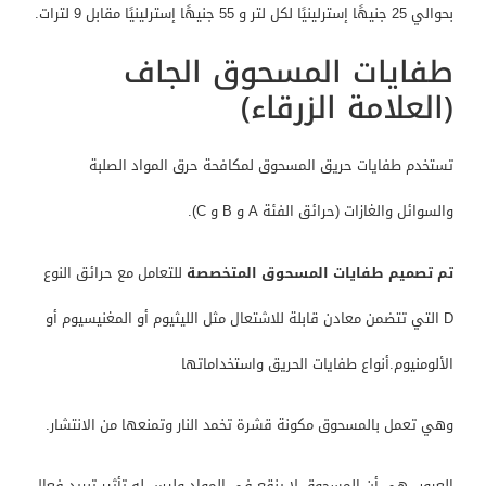
بحوالي 25 جنيهًا إسترلينيًا لكل لتر و 55 جنيهًا إسترلينيًا مقابل 9 لترات.
طفايات المسحوق الجاف
(العلامة الزرقاء)
تستخدم طفايات حريق المسحوق لمكافحة حرق المواد الصلبة
والسوائل والغازات (حرائق الفئة A و B و C).
تم تصميم طفايات المسحوق المتخصصة
للتعامل مع حرائق النوع
D التي تتضمن معادن قابلة للاشتعال مثل الليثيوم أو المغنيسيوم أو
الألومنيوم.أنواع طفايات الحريق واستخداماتها
وهي تعمل بالمسحوق مكونة قشرة تخمد النار وتمنعها من الانتشار.
العيوب هي أن المسحوق لا ينقع في المواد وليس له تأثير تبريد فعال