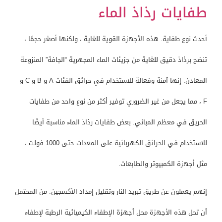
طفايات رذاذ الماء
أحدث نوع طفاية. هذه الأجهزة القوية للغاية ، ولكنها أصغر حجمًا ،
تنضح برذاذ دقيق للغاية من جزيئات الماء المجهرية “الجافة” المنزوعة
المعادن. إنها آمنة وفعالة للاستخدام في حرائق الفئات A و B و C و
F ، مما يجعل من غير الضروري توفير أكثر من نوع واحد من طفايات
الحريق في معظم المباني. بعض طفايات رذاذ الماء مناسبة أيضًا
للاستخدام في الحرائق الكهربائية على المعدات حتى 1000 فولت ،
مثل أجهزة الكمبيوتر والطابعات.
إنهم يعملون عن طريق تبريد النار وتقليل إمداد الأكسجين. من المحتمل
أن تحل هذه الأجهزة محل أجهزة الإطفاء الكيميائية الرطبة لإطفاء