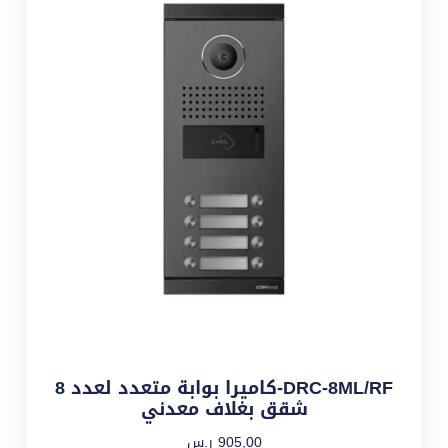
DRC-8ML/RF-كاميرا بوابة متعدد لعدد 8
شقق بغلاف معدني
905,00
ر.س