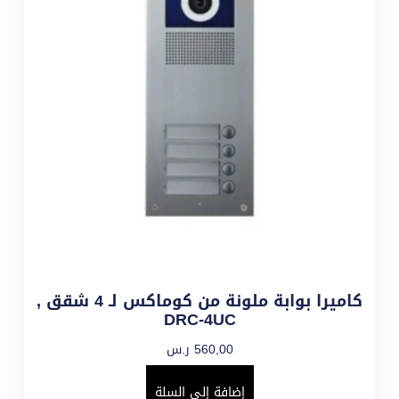
كاميرا بوابة ملونة من كوماكس لـ 4 شقق ,
DRC-4UC
560,00
ر.س
إضافة إلى السلة