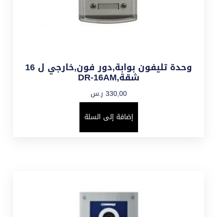
وحدة تليفون بوابة,دور فون,خارجي ل 16
شقة,DR-16AM
330,00
ر.س
إضافة إلى السلة