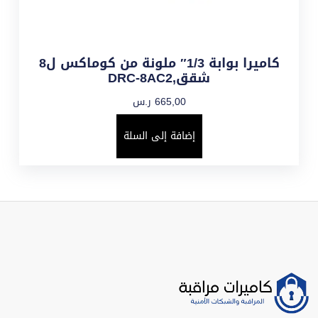
كاميرا بوابة 1/3″ ملونة من كوماكس ل8
شقق,DRC-8AC2
665,00
ر.س
إضافة إلى السلة