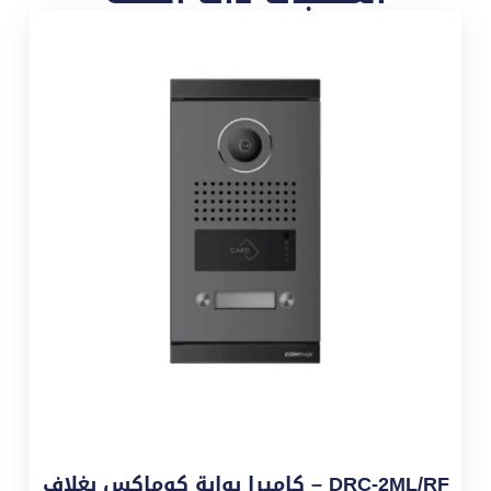
DRC-2ML/RF – كاميرا بوابة كوماكس بغلاف