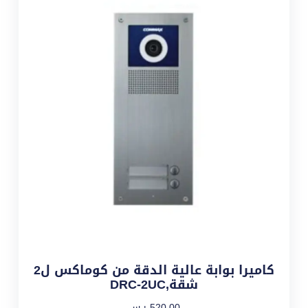
كاميرا بوابة عالية الدقة من كوماكس ل2
شقة,DRC-2UC
520,00
ر.س