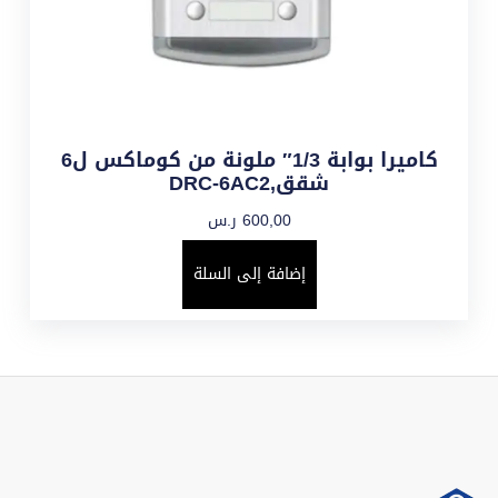
كاميرا بوابة 1/3″ ملونة من كوماكس ل6
شقق,DRC-6AC2
600,00
ر.س
إضافة إلى السلة