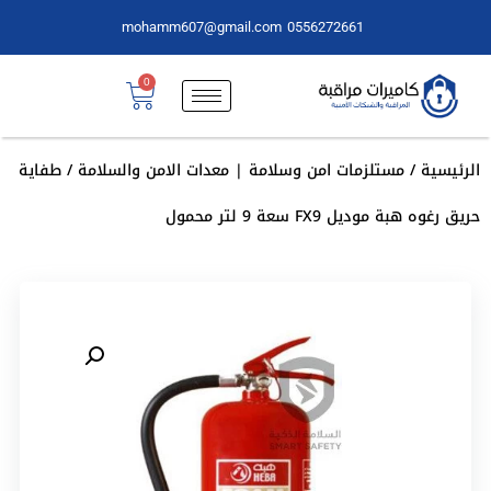
mohamm607@gmail.com
0556272661
0
الرئيسية
/
مستلزمات امن وسلامة | معدات الامن والسلامة
/ طفاية
حريق رغوه هبة موديل FX9 سعة 9 لتر محمول