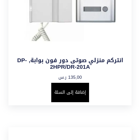
انتركم منزلي صوتى دور فون بوابة, DP-
2HPR/DR-201A
135,00
ر.س
إضافة إلى السلة