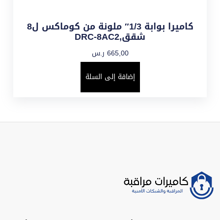
كاميرا بوابة 1/3″ ملونة من كوماكس ل8
شقق,DRC-8AC2
665,00
ر.س
إضافة إلى السلة