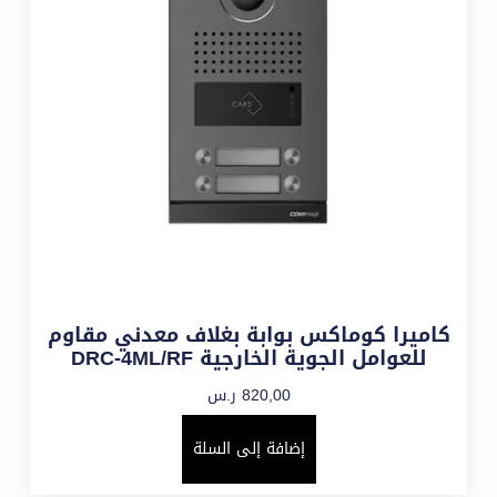
كاميرا كوماكس بوابة بغلاف معدني مقاوم
للعوامل الجوية الخارجية DRC-4ML/RF
820,00
ر.س
إضافة إلى السلة