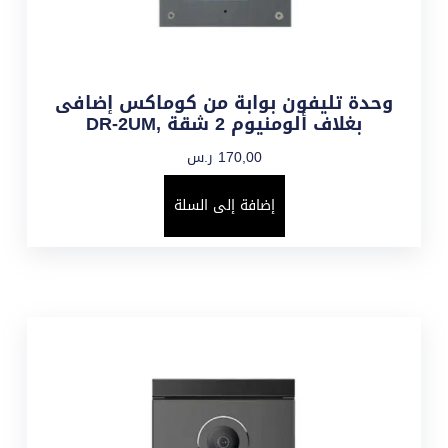
وحدة تليفون بوابة من كوماكس إضافى
بغلاف ألومنيوم 2 شقة ,DR-2UM
170,00
ر.س
إضافة إلى السلة