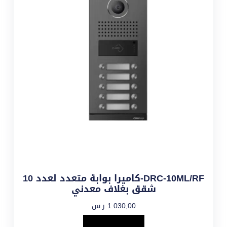
DRC-10ML/RF-كاميرا بوابة متعدد لعدد 10
شقق بغلاف معدني
1.030,00
ر.س