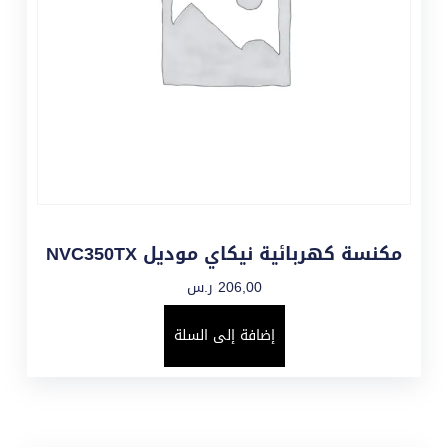
مكنسة كهربائية نيكاي موديل NVC350TX
206,00
ر.س
إضافة إلى السلة