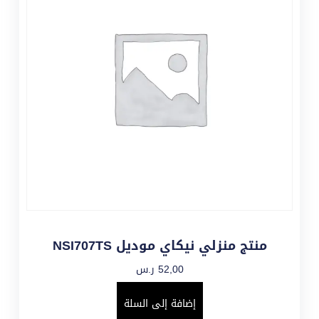
منتج منزلي نيكاي موديل NSI707TS
52,00
ر.س
إضافة إلى السلة