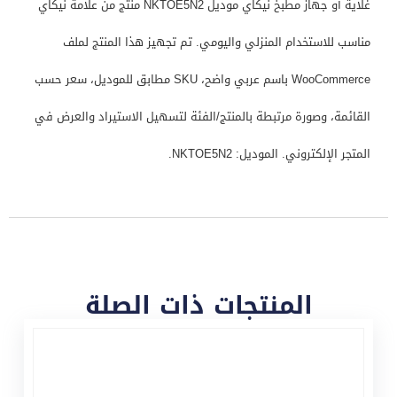
غلاية أو جهاز مطبخ نيكاي موديل NKTOE5N2 منتج من علامة نيكاي
مناسب للاستخدام المنزلي واليومي. تم تجهيز هذا المنتج لملف
WooCommerce باسم عربي واضح، SKU مطابق للموديل، سعر حسب
القائمة، وصورة مرتبطة بالمنتج/الفئة لتسهيل الاستيراد والعرض في
المتجر الإلكتروني. الموديل: NKTOE5N2.
المنتجات ذات الصلة