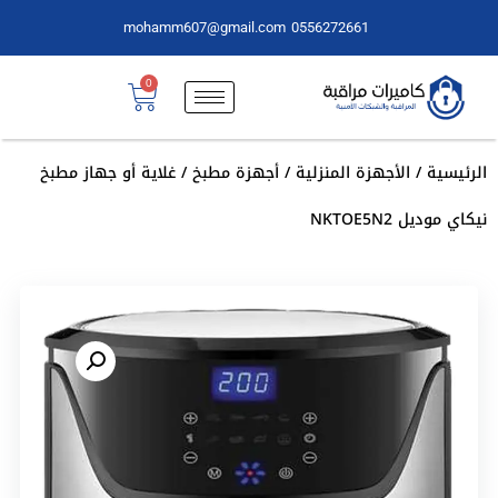
mohamm607@gmail.com
0556272661
0
الرئيسية
/
الأجهزة المنزلية
/
أجهزة مطبخ
/ غلاية أو جهاز مطبخ
نيكاي موديل NKTOE5N2