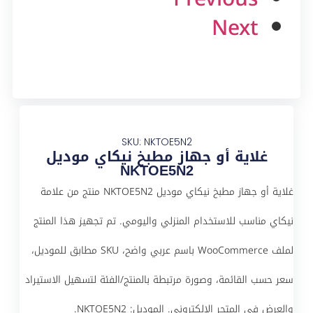
Next
SKU: NKTOE5N2
غلاية أو جهاز مطبخ نيكاي موديل
NKTOE5N2
غلاية أو جهاز مطبخ نيكاي موديل NKTOE5N2 منتج من علامة
نيكاي مناسب للاستخدام المنزلي واليومي. تم تجهيز هذا المنتج
لملف WooCommerce باسم عربي واضح، SKU مطابق للموديل،
سعر حسب القائمة، وصورة مرتبطة بالمنتج/الفئة لتسهيل الاستيراد
والعرض في المتجر الإلكتروني. الموديل: NKTOE5N2.