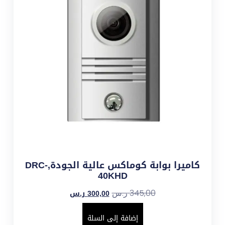
كاميرا بوابة كوماكس عالية الجودة,DRC-
40KHD
300,00
ر.س
345,00
ر.س
إضافة إلى السلة