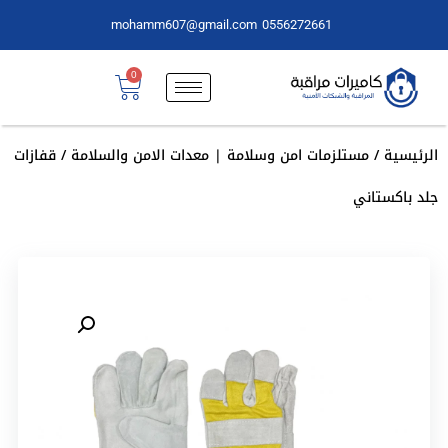
mohamm607@gmail.com
0556272661
0
الرئيسية
/
مستلزمات امن وسلامة | معدات الامن والسلامة
/ قفازات
جلد باكستاني