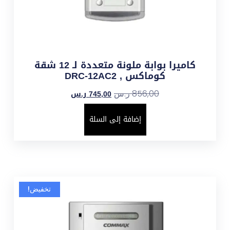
كاميرا بوابة ملونة متعددة لـ 12 شقة
كوماكس , DRC-12AC2
745,00
ر.س
856,00
ر.س
إضافة إلى السلة
تخفيض!