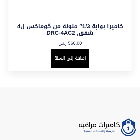
كاميرا بوابة 1/3″ ملونة من كوماكس ل4
شقق, DRC-4AC2
560,00
ر.س
إضافة إلى السلة