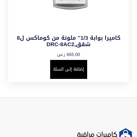
كاميرا بوابة 1/3″ ملونة من كوماكس ل8
شقق,DRC-8AC2
665,00
ر.س
إضافة إلى السلة