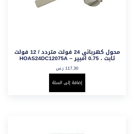
محول كهربائي 24 فولت متردد / 12 فولت
ثابت ، 0.75 أمبير – HOAS24DC12075A
117,30
ر.س
إضافة إلى السلة