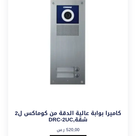
كاميرا بوابة عالية الدقة من كوماكس ل2
شقة,DRC-2UC
520,00
ر.س