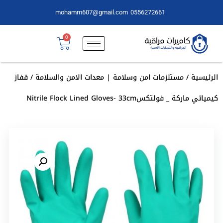
mohamm607@gmail.com
0556272661
0
الرئيسية
/
مستلزمات امن وسلامة | معدات الامن والسلامة
/ قفاز
كيميائي ماركة _ فولتكسNitrile Flock Lined Gloves- 33cm