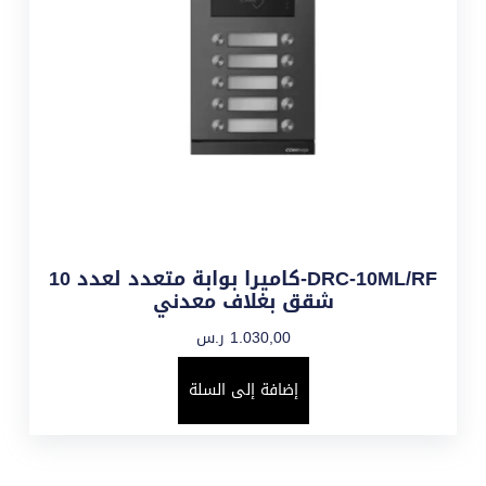
DRC-10ML/RF-كاميرا بوابة متعدد لعدد 10
شقق بغلاف معدني
1.030,00
ر.س
إضافة إلى السلة