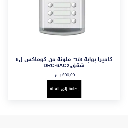
كاميرا بوابة 1/3″ ملونة من كوماكس ل6
شقق,DRC-6AC2
600,00
ر.س
إضافة إلى السلة