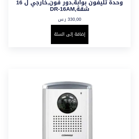
وحدة تليفون بوابة,دور فون,خارجي ل 16
شقة,DR-16AM
330,00
ر.س
إضافة إلى السلة