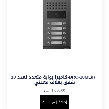
DRC-10ML/RF-كاميرا بوابة متعدد لعدد 10
شقق بغلاف معدني
1.030,00
ر.س
إضافة إلى السلة