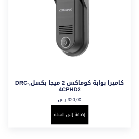
كاميرا بوابة كوماكس 2 ميجا بكسل,DRC-
4CPHD2
320,00
ر.س
إضافة إلى السلة