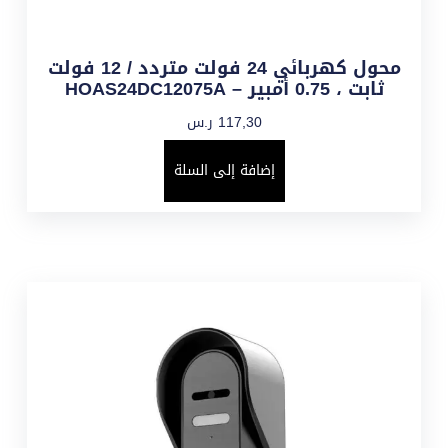
محول كهربائي 24 فولت متردد / 12 فولت
ثابت ، 0.75 أمبير – HOAS24DC12075A
117,30
ر.س
إضافة إلى السلة