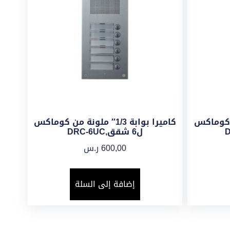
لونة من كوماكس
كاميرا بوابة 1/3″ ملونة من كوماكس
ل6 شقق,DRC-6UC
600,00
ر.س
إضافة إلى السلة