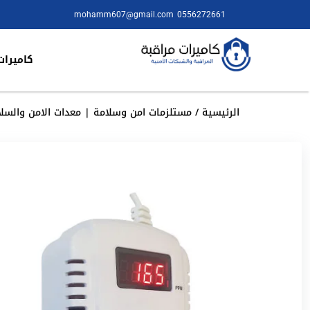
mohamm607@gmail.com
0556272661
كاميرات
الرئيسية
/
مستلزمات امن وسلامة | معدات الامن والسلا