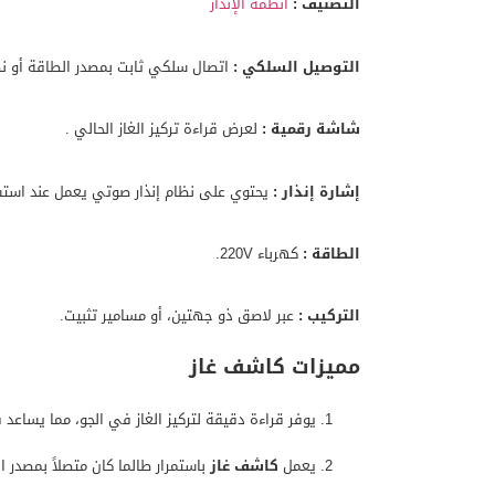
التصنيف :
أنظمة الإنذار
التوصيل السلكي :
اتصال سلكي ثابت بمصدر الطاقة أو نظام
شاشة رقمية :
لعرض قراءة تركيز الغاز الحالي .
إشارة إنذار :
يحتوي على نظام إنذار صوتي يعمل عند استشع
الطاقة :
كهرباء 220V.
التركيب :
عبر لاصق ذو جهتين، أو مسامير تثبيت.
مميزات كاشف غاز
يوفر قراءة دقيقة لتركيز الغاز في الجو، مما يساعد 
يعمل
كاشف غاز
باستمرار طالما كان متصلاً بمصدر ا