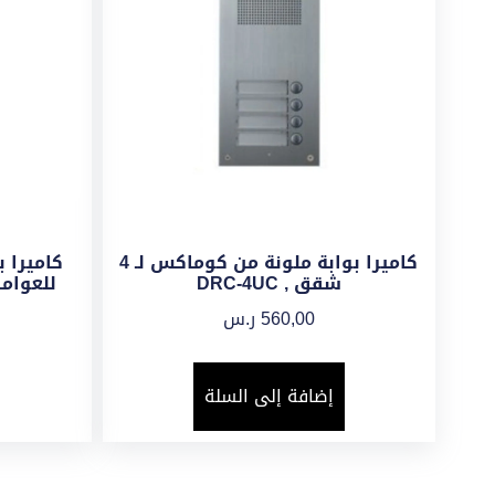
كاميرا بوابة ملونة من كوماكس لـ 4
كاميرا 
شقق , DRC-4UC
560,00
ر.س
إضافة إلى السلة