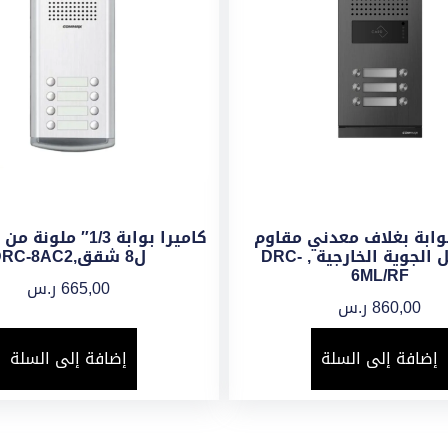
بوابة بغلاف معدني مقاوم
كاميرا بوابة 1/3″ م
للعوامل الجوية الخارجية , DRC-
ل8 شقق,DRC-8AC2
6ML/RF
665,00
ر.س
860,00
ر.س
إضافة إلى السلة
إضافة إلى السلة