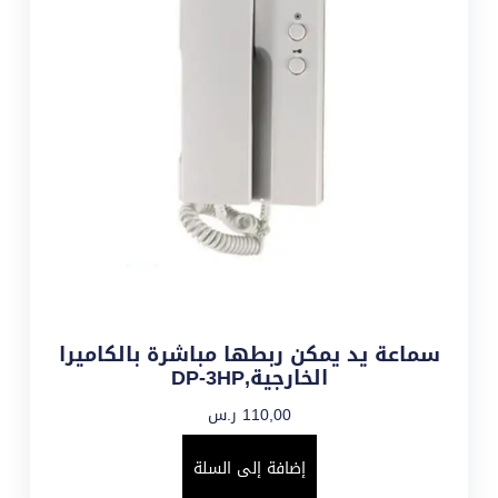
سماعة يد يمكن ربطها مباشرة بالكاميرا
الخارجية,DP-3HP
110,00
ر.س
إضافة إلى السلة