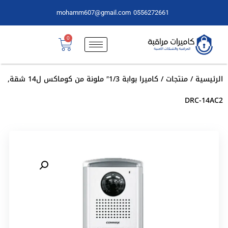
mohamm607@gmail.com
0556272661
0
الرئيسية
/
منتجات
/ كاميرا بوابة 1/3″ ملونة من كوماكس ل14 شقة,
DRC-14AC2