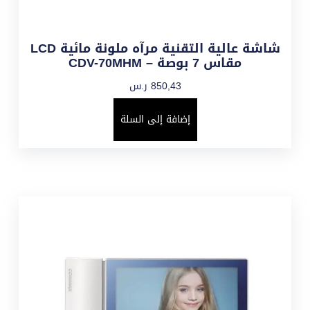
شاشة عالية التقنية مرآه ملونة مائية LCD
مقاس 7 بوصة – CDV-70MHM
850,43
ر.س
إضافة إلى السلة