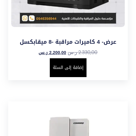
عرض- 4 كاميرات مراقبة -8 ميقابكسل
2.200,00
ر.س
2.330,00
ر.س
إضافة إلى السلة