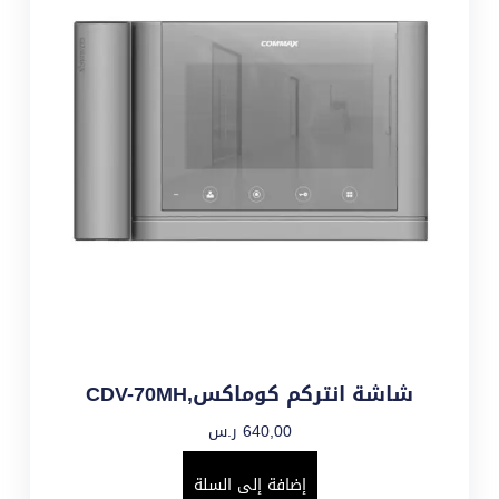
شاشة انتركم كوماكس,CDV-70MH
640,00
ر.س
إضافة إلى السلة