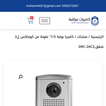
mohamm607@gmail.com
0556272661
0
الرئيسية
/
منتجات
/ كاميرا بوابة 1/3″ ملونة من كوماكس ل2
شقق,DRC-2AC2