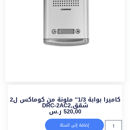
كاميرا بوابة 1/3″ ملونة من كوماكس ل2
شقق,DRC-2AC2
520,00
ر.س
إضافة إلى السلة