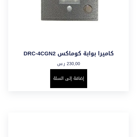
كاميرا بوابة كوماكس DRC-4CGN2
230,00
ر.س
إضافة إلى السلة