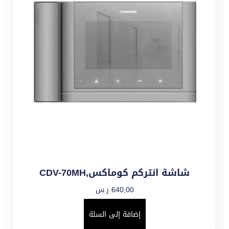
شاشة انتركم كوماكس,CDV-70MH
640,00
ر.س
إضافة إلى السلة