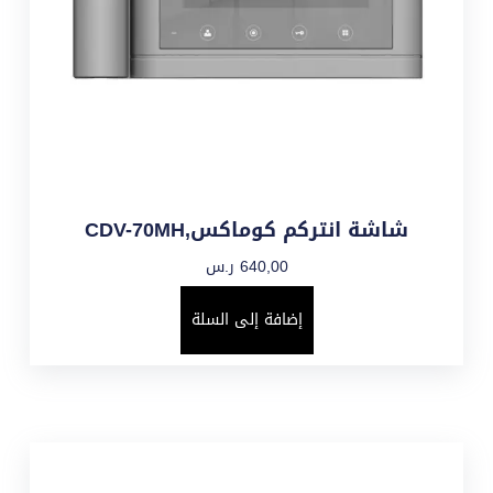
شاشة انتركم كوماكس,CDV-70MH
640,00
ر.س
إضافة إلى السلة