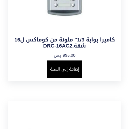
كاميرا بوابة 1/3″ ملونة من كوماكس ل16
شقة,DRC-16AC2
995,00
ر.س
إضافة إلى السلة