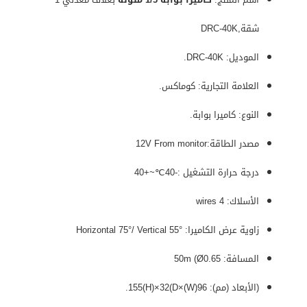
شقة,DRC-40K
الموديل: DRC-40K.
العلامة التجارية: كوماكس.
النوع: كاميرا بوابة.
مصدر الطاقة:12V From monitor
درجة حرارة التشغيل :-40℃~+40
الأسلاك: 4 wires
زاوية عرض الكاميرا: Horizontal 75°/ Vertical 55°
المسافة: 50m (Ø0.65
(الأبعاد (مم): 96(W)×155(H)×32(D.