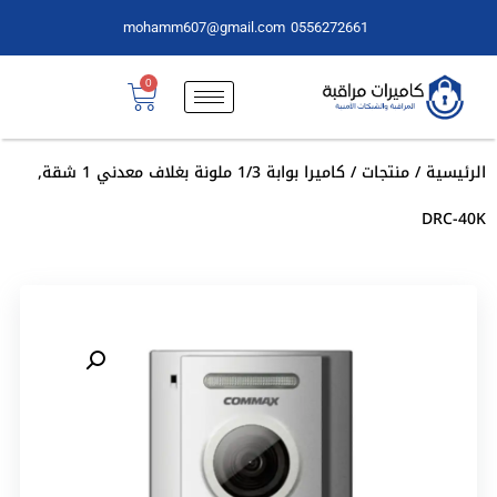
mohamm607@gmail.com
0556272661
0
الرئيسية
/
منتجات
/ كاميرا بوابة 1/3 ملونة بغلاف معدني 1 شقة,
DRC-40K