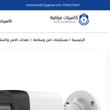
mohamm607@gmail.com
0556272661
كاميرات
الرئيسية
/
مستلزمات امن وسلامة | معدات الامن والسلا