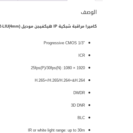
الوصف
كاميرا مراقبة شبكية IP هيكفيجن موديل DS-2CD1023G2-LIU(4mm)
1/3″ Progressive CMOS
ICR
1920 × 1080: 25fps(P)/30fps(N)
H.265+/H.265/H.264+&H.264
DWDR
3D DNR
BLC
IR or white light range: up to 30m