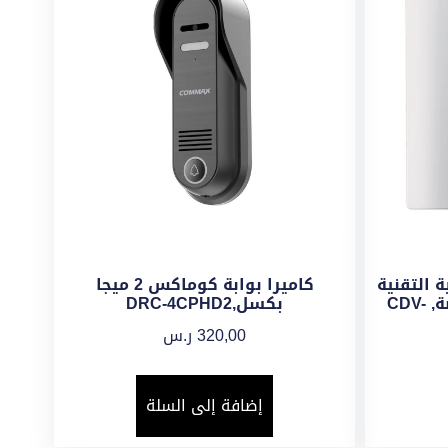
 التقنية
كاميرا بوابة كوماكس 2 ميجا
LCD ملونة مقاس 4.3 بوصة, CDV-
بكسل,DRC-4CPHD2
320,00
ر.س
إضافة إلى السلة