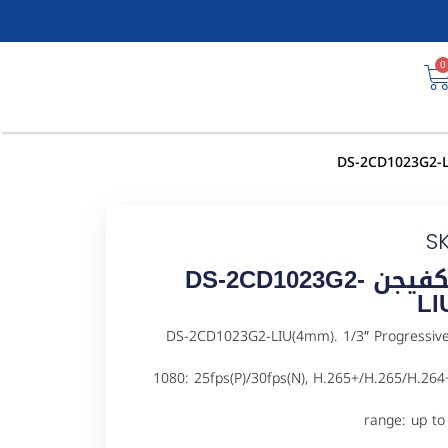
0
S
كاميرا مراقبة شبكية IP هيكفيجن DS-2CD1023G2-
LI
ل DS-2CD1023G2-LIU(4mm). 1/3″ Progressive CMOS, ICR,1920 ×
1080: 25fps(P)/30fps(N), H.265+/H.265/H.264
range: up to