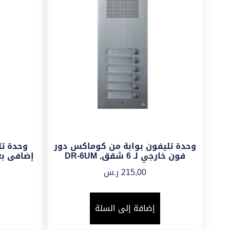
وحدة تليفون بوابة من كوماكس دور
وحدة ت
فون خارجي لـ 6 شقق, DR-6UM
215,00
ر.س
إضافة إلى السلة