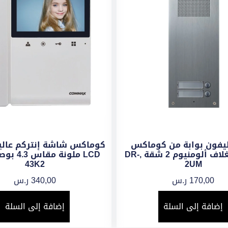
ليفون بوابة من كوماكس
كوماكس شاشة إنتركم عالية
إضافى بغلاف ألومنيوم 2 شقة ,DR-
43K2
2UM
170,00
ر.س
340,00
ر.س
إضافة إلى السلة
إضافة إلى السلة