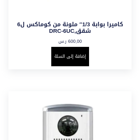
كاميرا بوابة 1/3″ ملونة من كوماكس ل6
شقق,DRC-6UC
600,00
ر.س
إضافة إلى السلة