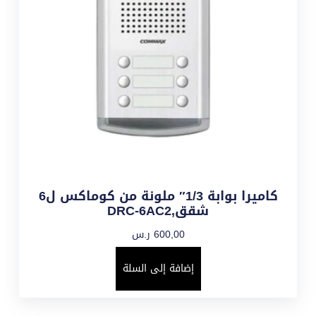
كاميرا بوابة 1/3″ ملونة من كوماكس ل6
شقق,DRC-6AC2
600,00
ر.س
إضافة إلى السلة