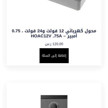
محول كهربائي 12 فولت و24 فولت ، 0.75
أمبير – HOAC12V .75A
120,00
ر.س
إضافة إلى السلة