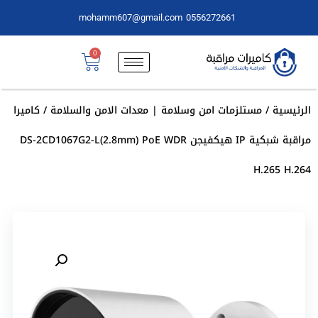
mohamm607@gmail.com
0556272661
0
الرئيسية
/
مستلزمات امن وسلامة | معدات الامن والسلامة
/ كاميرا
مراقبة شبكية IP هيكفيجن DS-2CD1067G2-L(2.8mm) PoE WDR
H.265 H.264