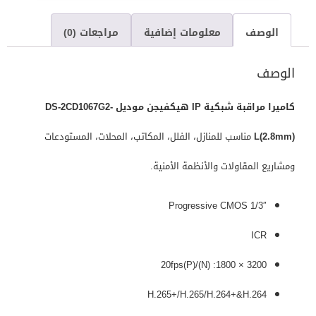
الوصف
معلومات إضافية
مراجعات (0)
الوصف
كاميرا مراقبة شبكية IP هيكفيجن موديل DS-2CD1067G2-
L(2.8mm)
مناسب للمنازل، الفلل، المكاتب، المحلات، المستودعات
ومشاريع المقاولات والأنظمة الأمنية.
1/3″ Progressive CMOS
ICR
3200 × 1800: 20fps(P)/(N)
H.265+/H.265/H.264+&H.264