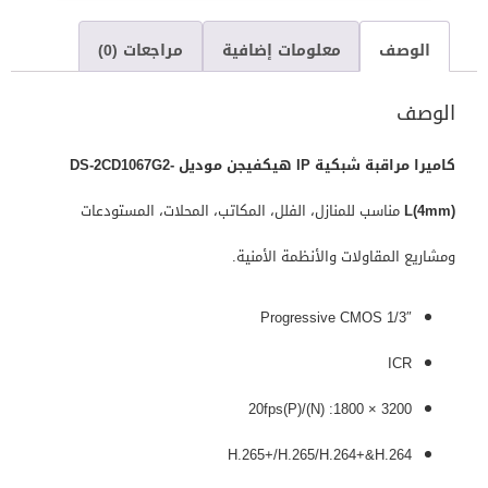
الوصف
معلومات إضافية
مراجعات (0)
الوصف
كاميرا مراقبة شبكية IP هيكفيجن موديل DS-2CD1067G2-
L(4mm)
مناسب للمنازل، الفلل، المكاتب، المحلات، المستودعات
ومشاريع المقاولات والأنظمة الأمنية.
1/3″ Progressive CMOS
ICR
3200 × 1800: 20fps(P)/(N)
H.265+/H.265/H.264+&H.264