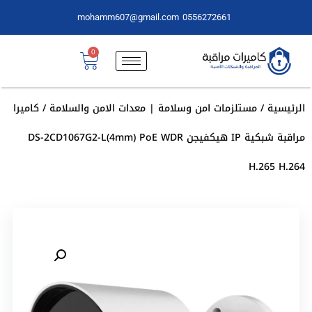
mohamm607@gmail.com
0556272661
0
الرئيسية
/
مستلزمات امن وسلامة | معدات الامن والسلامة
/ كاميرا
مراقبة شبكية IP هيكفيجن DS-2CD1067G2-L(4mm) PoE WDR
H.265 H.264