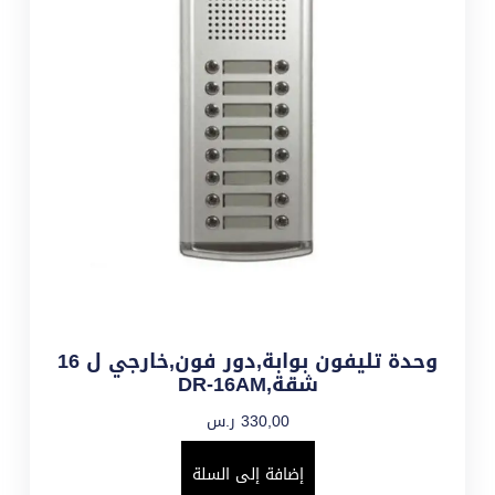
وحدة تليفون بوابة,دور فون,خارجي ل 16
شقة,DR-16AM
330,00
ر.س
إضافة إلى السلة