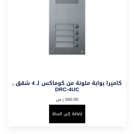
كاميرا بوابة ملونة من كوماكس لـ 4 شقق ,
DRC-4UC
560,00
ر.س
إضافة إلى السلة