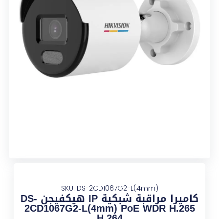
SKU: DS-2CD1067G2-L(4mm)
كاميرا مراقبة شبكية IP هيكفيجن DS-
2CD1067G2-L(4mm) PoE WDR H.265
H.264