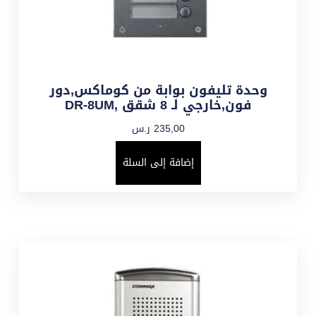
وحدة تليفون بوابة من كوماكس,دور
فون,خارجي لـ 8 شقق ,DR-8UM
235,00
ر.س
إضافة إلى السلة