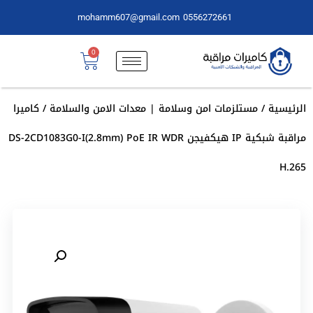
mohamm607@gmail.com
0556272661
0
الرئيسية
/
مستلزمات امن وسلامة | معدات الامن والسلامة
/ كاميرا
مراقبة شبكية IP هيكفيجن DS-2CD1083G0-I(2.8mm) PoE IR WDR
H.265