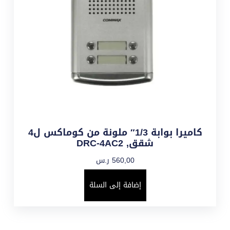
كاميرا بوابة 1/3″ ملونة من كوماكس ل4
شقق, DRC-4AC2
560,00
ر.س
إضافة إلى السلة