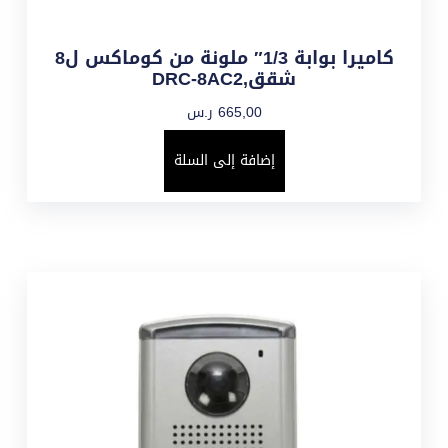
كاميرا بوابة 1/3″ ملونة من كوماكس ل8
شقق,DRC-8AC2
665,00
ر.س
إضافة إلى السلة