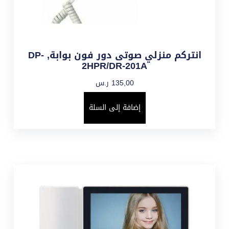
انتركم منزلي صوتى دور فون بوابة, DP-
2HPR/DR-201A
135,00
ر.س
إضافة إلى السلة