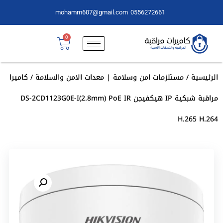
mohamm607@gmail.com
0556272661
0
الرئيسية
/
مستلزمات امن وسلامة | معدات الامن والسلامة
/ كاميرا
مراقبة شبكية IP هيكفيجن DS-2CD1123G0E-I(2.8mm) PoE IR
H.265 H.264