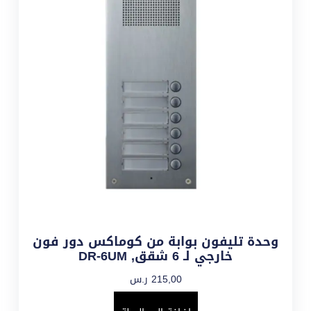
وحدة تليفون بوابة من كوماكس دور فون
خارجي لـ 6 شقق, DR-6UM
215,00
ر.س