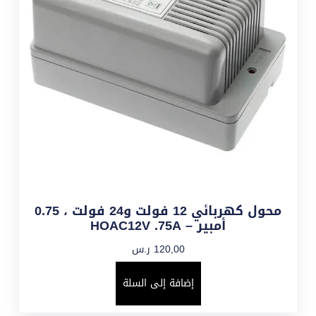
محول كهربائي 12 فولت و24 فولت ، 0.75
أمبير – HOAC12V .75A
120,00
ر.س
إضافة إلى السلة