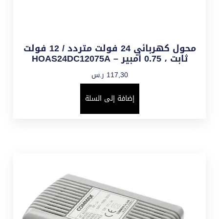
محول كهربائي 24 فولت متردد / 12 فولت
ثابت ، 0.75 أمبير – HOAS24DC12075A
117,30
ر.س
إضافة إلى السلة