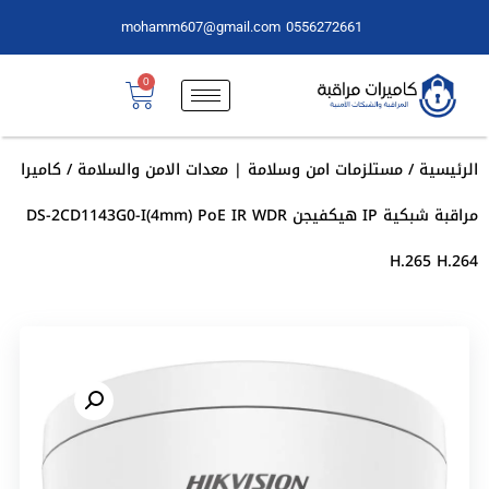
mohamm607@gmail.com
0556272661
0
الرئيسية
/
مستلزمات امن وسلامة | معدات الامن والسلامة
/ كاميرا
مراقبة شبكية IP هيكفيجن DS-2CD1143G0-I(4mm) PoE IR WDR
H.265 H.264