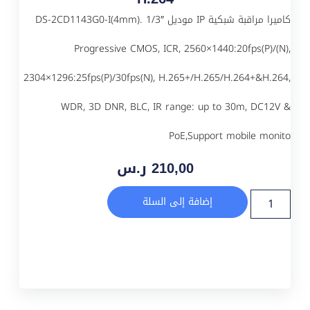
كاميرا مراقبة شبكية IP موديل DS-2CD1143G0-I(4mm). 1/3″
Progressive CMOS, ICR, 2560×1440:20fps(P)/(N),
2304×1296:25fps(P)/30fps(N), H.265+/H.265/H.264+&H.264,
WDR, 3D DNR, BLC, IR range: up to 30m, DC12V &
PoE,Support mobile monito
210,00
ر.س
إضافة إلى السلة