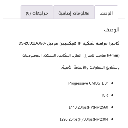
الوصف
معلومات إضافية
مراجعات (0)
الوصف
كاميرا مراقبة شبكية IP هيكفيجن موديل DS-2CD1143G0-
I(4mm)
مناسب للمنازل، الفلل، المكاتب، المحلات، المستودعات
ومشاريع المقاولات والأنظمة الأمنية.
1/3″ Progressive CMOS
ICR
2560×1440:20fps(P)/(N)
2304×1296:25fps(P)/30fps(N)