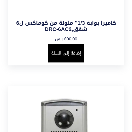
كاميرا بوابة 1/3″ ملونة من كوماكس ل6
شقق,DRC-6AC2
600,00
ر.س
إضافة إلى السلة