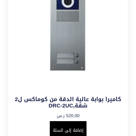
كاميرا بوابة عالية الدقة من كوماكس ل2
شقة,DRC-2UC
520,00
ر.س
إضافة إلى السلة