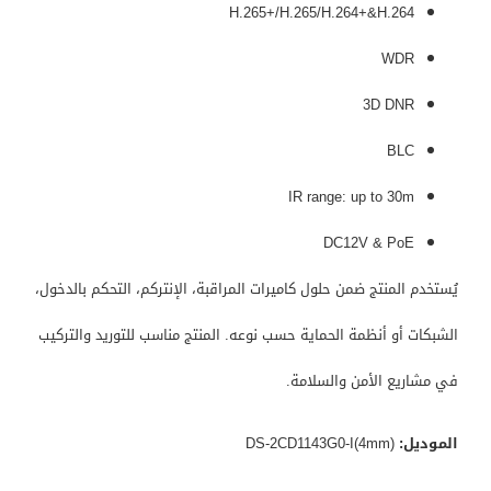
H.265+/H.265/H.264+&H.264
WDR
3D DNR
BLC
IR range: up to 30m
DC12V & PoE
يُستخدم المنتج ضمن حلول كاميرات المراقبة، الإنتركم، التحكم بالدخول،
الشبكات أو أنظمة الحماية حسب نوعه. المنتج مناسب للتوريد والتركيب
في مشاريع الأمن والسلامة.
الموديل:
DS-2CD1143G0-I(4mm)