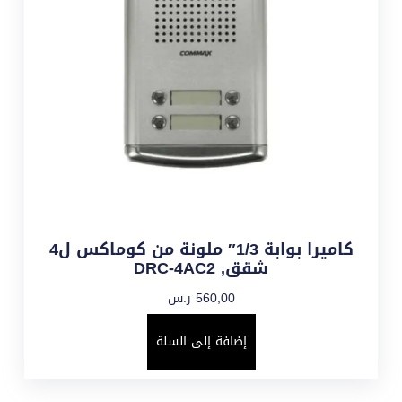
كاميرا بوابة 1/3″ ملونة من كوماكس ل4
شقق, DRC-4AC2
560,00
ر.س
إضافة إلى السلة