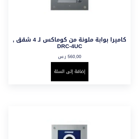
كاميرا بوابة ملونة من كوماكس لـ 4 شقق ,
DRC-4UC
560,00
ر.س
إضافة إلى السلة