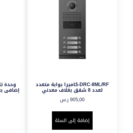
DRC-8ML/RF-كاميرا بوابة متعدد
وحدة ت
لعدد 8 شقق بغلاف معدني
905,00
ر.س
إضافة إلى السلة