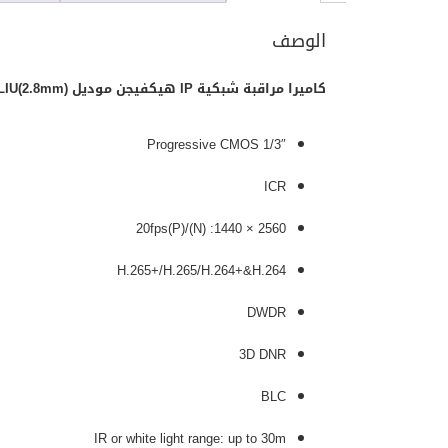
الوصف
كاميرا مراقبة شبكية IP هيكفيجن موديل DS-2CD1143G2-LIU(2.8mm)
1/3″ Progressive CMOS
ICR
2560 × 1440: 20fps(P)/(N)
H.265+/H.265/H.264+&H.264
DWDR
3D DNR
BLC
IR or white light range: up to 30m