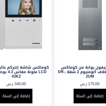
ليفون بوابة من كوماكس
كوماكس شاشة إنتركم عالية
إضافى بغلاف ألومنيوم 2 شقة ,DR-
43K2
2UM
170,00
ر.س
340,00
ر.س
إضافة إلى السلة
إضافة إلى السلة