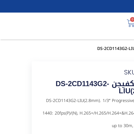
0
SK
كاميرا مراقبة شبكية IP هيكفيجن DS-2CD1143G2-
LIU(
يل DS-2CD1143G2-LIU(2.8mm). 1/3″ Progressive CMOS, ICR,2560 ×
1440: 20fps(P)/(N), H.265+/H.265/H.264+&H.26
up to 30m,