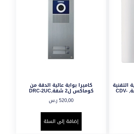
 التقنية
كاميرا بوابة عالية الدقة من
LCD ملونة مقاس 4.3 بوصة, CDV-
كوماكس ل2 شقة,DRC-2UC
520,00
ر.س
إضافة إلى السلة