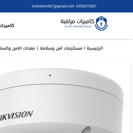
mohamm607@gmail.com
0556272661
كاميرات
الرئيسية
/
مستلزمات امن وسلامة | معدات الامن والسلا