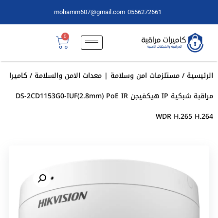
mohamm607@gmail.com
0556272661
0
الرئيسية
/
مستلزمات امن وسلامة | معدات الامن والسلامة
/ كاميرا
مراقبة شبكية IP هيكفيجن DS-2CD1153G0-IUF(2.8mm) PoE IR
WDR H.265 H.264