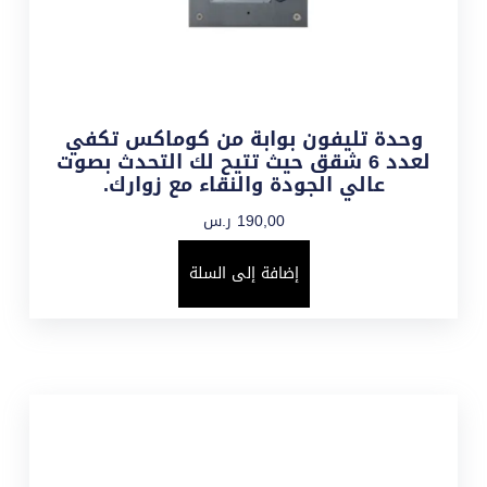
وحدة تليفون بوابة من كوماكس تكفي
لعدد 6 شقق حيث تتيح لك التحدث بصوت
عالي الجودة والنقاء مع زوارك.
190,00
ر.س
إضافة إلى السلة