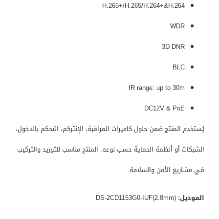
H.265+/H.265/H.264+&H.264
WDR
3D DNR
BLC
IR range: up to 30m
DC12V & PoE
يُستخدم المنتج ضمن حلول كاميرات المراقبة، الإنتركم، التحكم بالدخول،
الشبكات أو أنظمة الحماية حسب نوعه. المنتج مناسب للتوريد والتركيب
في مشاريع الأمن والسلامة.
الموديل:
DS-2CD1153G0-IUF(2.8mm)