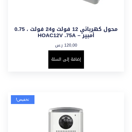
محول كهربائي 12 فولت و24 فولت ، 0.75
أمبير – HOAC12V .75A
120,00
ر.س
إضافة إلى السلة
تخفيض!