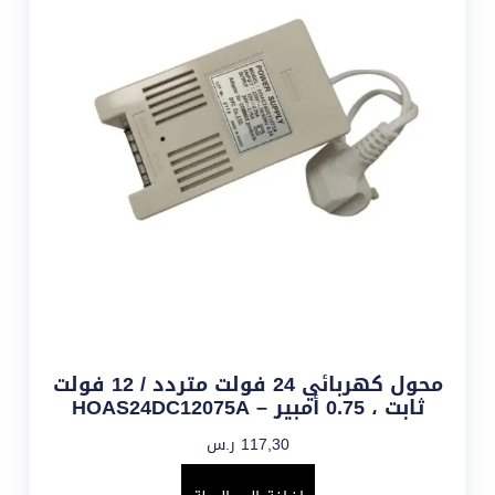
محول كهربائي 24 فولت متردد / 12 فولت
ثابت ، 0.75 أمبير – HOAS24DC12075A
117,30
ر.س