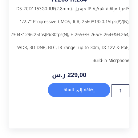
كاميرا مراقبة شبكية IP موديل DS-2CD1153G0-IUF(2.8mm).
1/2.7″ Progressive CMOS, ICR, 2560*1920:15fps(P)/(N),
2304×1296:25fps(P)/30fps(N), H.265+/H.265/H.264+&H.264,
WDR, 3D DNR, BLC, IR range: up to 30m, DC12V & PoE,
Build-in Micrphone
229,00
ر.س
إضافة إلى السلة