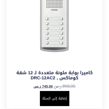
كاميرا بوابة ملونة متعددة لـ 12 شقة
كوماكس , DRC-12AC2
745,00
ر.س
856,00
ر.س
إضافة إلى السلة