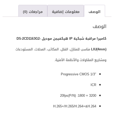
الوصف
معلومات إضافية
مراجعات (0)
الوصف
كاميرا مراقبة شبكية IP هيكفيجن موديل DS-2CD1163G2-
LIU(4mm)
مناسب للمنازل، الفلل، المكاتب، المحلات، المستودعات
ومشاريع المقاولات والأنظمة الأمنية.
1/3″ Progressive CMOS
ICR
3200 × 1800: 20fps(P/N)
H.265+/H.265/H.264+&H.264