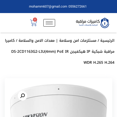
mohamm607@gmail.com
0556272661
0
الرئيسية
/
مستلزمات امن وسلامة | معدات الامن والسلامة
/ كاميرا
مراقبة شبكية IP هيكفيجن DS-2CD1163G2-LIU(4mm) PoE IR
WDR H.265 H.264