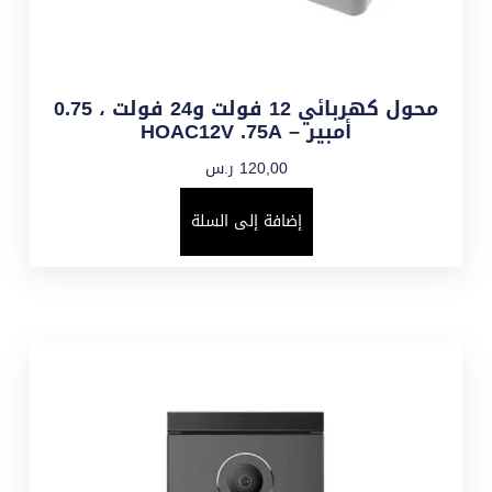
محول كهربائي 12 فولت و24 فولت ، 0.75
أمبير – HOAC12V .75A
120,00
ر.س
إضافة إلى السلة