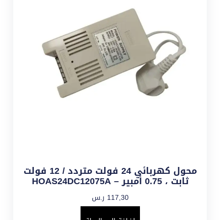
محول كهربائي 24 فولت متردد / 12 فولت
ثابت ، 0.75 أمبير – HOAS24DC12075A
117,30
ر.س