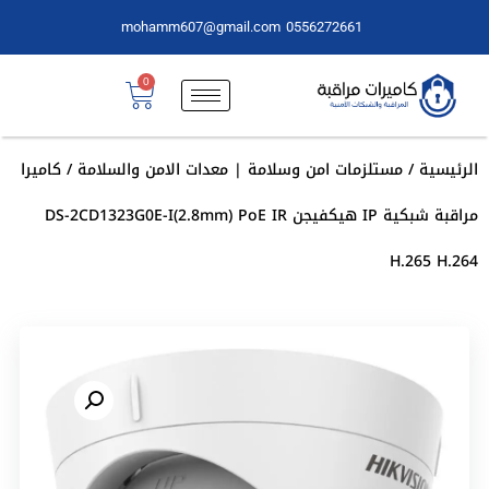
mohamm607@gmail.com
0556272661
0
الرئيسية
/
مستلزمات امن وسلامة | معدات الامن والسلامة
/ كاميرا
مراقبة شبكية IP هيكفيجن DS-2CD1323G0E-I(2.8mm) PoE IR
H.265 H.264