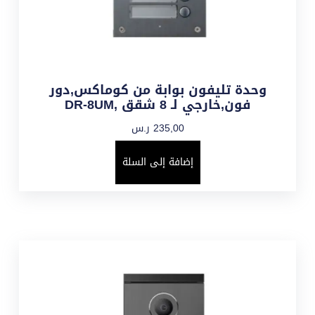
وحدة تليفون بوابة من كوماكس,دور
فون,خارجي لـ 8 شقق ,DR-8UM
235,00
ر.س
إضافة إلى السلة