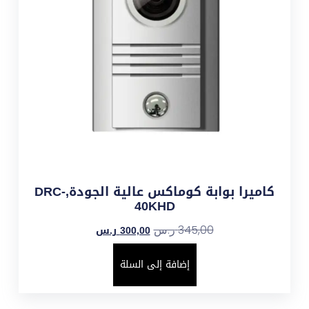
كاميرا بوابة كوماكس عالية الجودة,DRC-
40KHD
300,00
ر.س
345,00
ر.س
إضافة إلى السلة