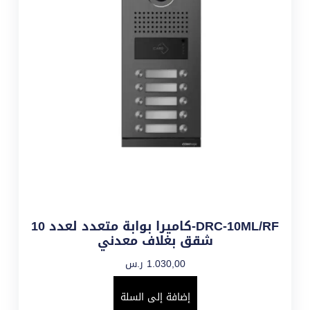
DRC-10ML/RF-كاميرا بوابة متعدد لعدد 10
شقق بغلاف معدني
1.030,00
ر.س
إضافة إلى السلة