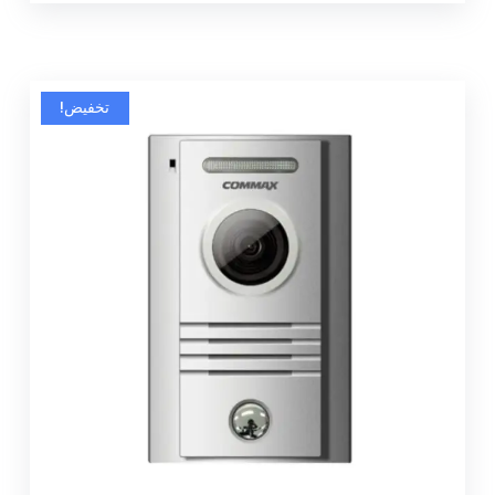
تخفيض!