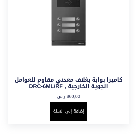
كاميرا بوابة بغلاف معدني مقاوم للعوامل
الجوية الخارجية , DRC-6ML/RF
860,00
ر.س
إضافة إلى السلة