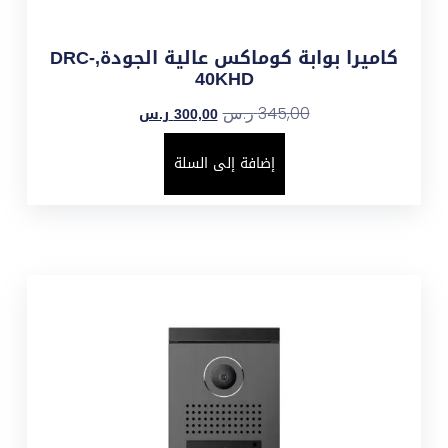
كاميرا بوابة كوماكس عالية الجودة,DRC-
40KHD
300,00
ر.س
345,00
ر.س
إضافة إلى السلة