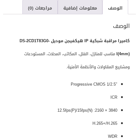
الوصف
معلومات إضافية
مراجعات (0)
الوصف
كاميرا مراقبة شبكية IP هيكفيجن موديل DS-2CD1T83G0-
I(4mm)
مناسب للمنازل، الفلل، المكاتب، المحلات، المستودعات
ومشاريع المقاولات والأنظمة الأمنية.
1/2.5″ Progressive CMOS
ICR
3840 × 2160: 12.5fps(P)/15fps(N)
H.265+/H.265
WDR