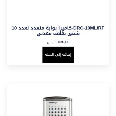
DRC-10ML/RF-كاميرا بوابة متعدد لعدد 10
شقق بغلاف معدني
1.030,00
ر.س
إضافة إلى السلة