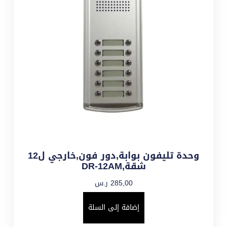
وحدة تليفون بوابة,دور فون,خارجي ل12
شقة,DR-12AM
285,00
ر.س
إضافة إلى السلة