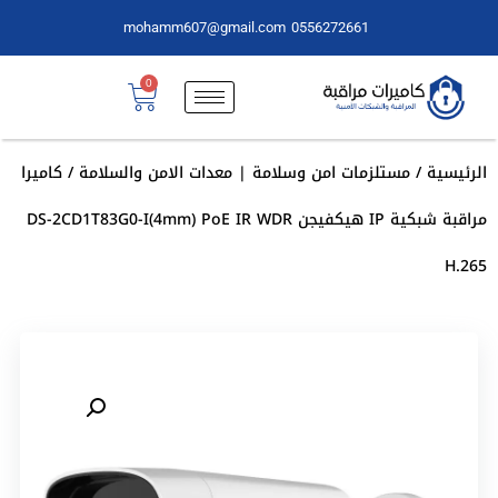
mohamm607@gmail.com
0556272661
0
الرئيسية
/
مستلزمات امن وسلامة | معدات الامن والسلامة
/ كاميرا
مراقبة شبكية IP هيكفيجن DS-2CD1T83G0-I(4mm) PoE IR WDR
H.265