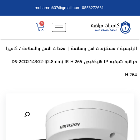
mohamm607@gmail.com
0556272661
0
الرئيسية
/
مستلزمات امن وسلامة | معدات الامن والسلامة
/ كاميرا
مراقبة شبكية IP هيكفيجن DS-2CD2143G2-I(2.8mm) IR H.265
H.264