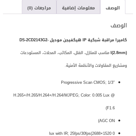
الوصف
معلومات إضافية
مراجعات (0)
الوصف
كاميرا مراقبة شبكية IP هيكفيجن موديل DS-2CD2143G2-
I(2.8mm)
مناسب للمنازل، الفلل، المكاتب، المحلات، المستودعات
ومشاريع المقاولات والأنظمة الأمنية.
1/3″ Progressive Scan CMOS;
H.265+/H.265/H.264+/H.264/MJPEG; Color: 0.005 Lux @
(F1.6
AGC ON)
0 lux with IR; 25fps/30fps(2688×1520