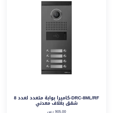
DRC-8ML/RF-كاميرا بوابة متعدد لعدد 8
شقق بغلاف معدني
905,00
ر.س