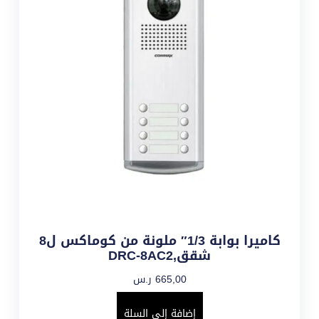
كاميرا بوابة 1/3″ ملونة من كوماكس ل8
شقق,DRC-8AC2
665,00
ر.س
إضافة إلى السلة