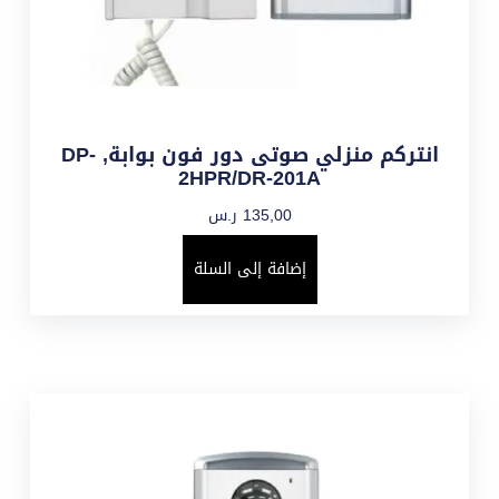
انتركم منزلي صوتى دور فون بوابة, DP-
2HPR/DR-201A
135,00
ر.س
إضافة إلى السلة